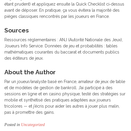
étant prudent) et appliquez ensuite la Quick Checklist ci‑dessus
avant de déposer. En pratique, ça vous évitera la majorité des
pièges classiques rencontrés par les joueurs en France.
Sources
Ressources réglementaires : ANJ (Autorité Nationale des Jeux),
Joueurs Info Service. Données de jeu et probabilités : tables
mathématiques courantes du baccarat et documents publics
des éditeurs de jeux.
About the Author
Par un joueur/analyste basé en France, amateur de jeux de table
et de modèles de gestion de bankroll. J’ai participé à des
sessions en ligne et en casino physique, testé des stratégies sur
mobile et synthétisé des pratiques adaptées aux joueurs
tricolores — et j’écris pour aider les autres à jouer plus malin,
pas à promettre des gains.
Posted in
Uncategorized