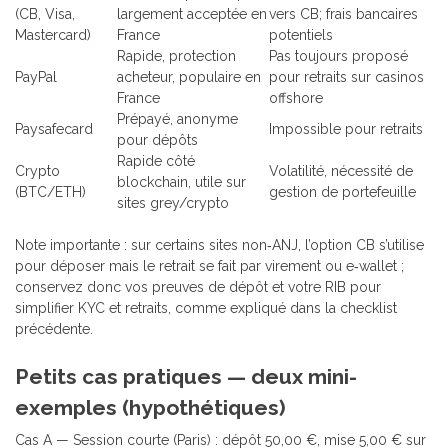
(CB, Visa,
largement acceptée en
vers CB; frais bancaires
Mastercard)
France
potentiels
Rapide, protection
Pas toujours proposé
PayPal
acheteur, populaire en
pour retraits sur casinos
France
offshore
Prépayé, anonyme
Paysafecard
Impossible pour retraits
pour dépôts
Rapide côté
Crypto
Volatilité, nécessité de
blockchain, utile sur
(BTC/ETH)
gestion de portefeuille
sites grey/crypto
Note importante : sur certains sites non‑ANJ, l’option CB s’utilise
pour déposer mais le retrait se fait par virement ou e‑wallet ;
conservez donc vos preuves de dépôt et votre RIB pour
simplifier KYC et retraits, comme expliqué dans la checklist
précédente.
Petits cas pratiques — deux mini-
exemples (hypothétiques)
Cas A — Session courte (Paris) : dépôt 50,00 €, mise 5,00 € sur