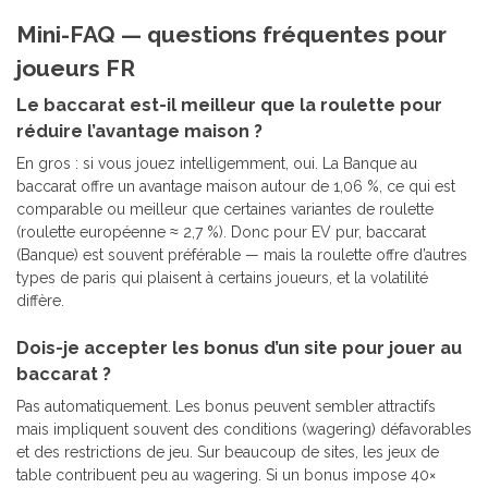
Mini-FAQ — questions fréquentes pour
joueurs FR
Le baccarat est-il meilleur que la roulette pour
réduire l’avantage maison ?
En gros : si vous jouez intelligemment, oui. La Banque au
baccarat offre un avantage maison autour de 1,06 %, ce qui est
comparable ou meilleur que certaines variantes de roulette
(roulette européenne ≈ 2,7 %). Donc pour EV pur, baccarat
(Banque) est souvent préférable — mais la roulette offre d’autres
types de paris qui plaisent à certains joueurs, et la volatilité
diffère.
Dois-je accepter les bonus d’un site pour jouer au
baccarat ?
Pas automatiquement. Les bonus peuvent sembler attractifs
mais impliquent souvent des conditions (wagering) défavorables
et des restrictions de jeu. Sur beaucoup de sites, les jeux de
table contribuent peu au wagering. Si un bonus impose 40×