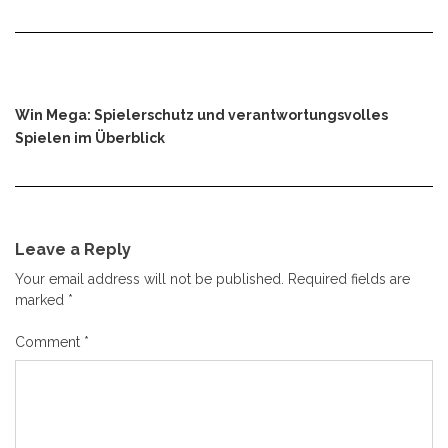
Win Mega: Spielerschutz und verantwortungsvolles
Spielen im Überblick
Leave a Reply
Your email address will not be published.
Required fields are
marked
*
Comment
*