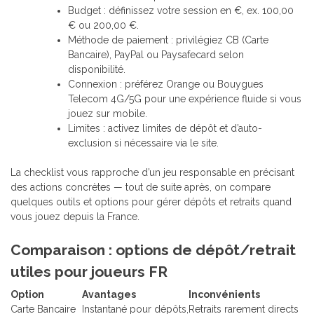
Budget : définissez votre session en €, ex. 100,00
€ ou 200,00 €.
Méthode de paiement : privilégiez CB (Carte
Bancaire), PayPal ou Paysafecard selon
disponibilité.
Connexion : préférez Orange ou Bouygues
Telecom 4G/5G pour une expérience fluide si vous
jouez sur mobile.
Limites : activez limites de dépôt et d’auto-
exclusion si nécessaire via le site.
La checklist vous rapproche d’un jeu responsable en précisant
des actions concrètes — tout de suite après, on compare
quelques outils et options pour gérer dépôts et retraits quand
vous jouez depuis la France.
Comparaison : options de dépôt/retrait
utiles pour joueurs FR
Option
Avantages
Inconvénients
Carte Bancaire
Instantané pour dépôts,
Retraits rarement directs