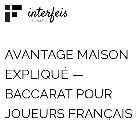
Skip
to
content
AVANTAGE MAISON
EXPLIQUÉ —
BACCARAT POUR
JOUEURS FRANÇAIS