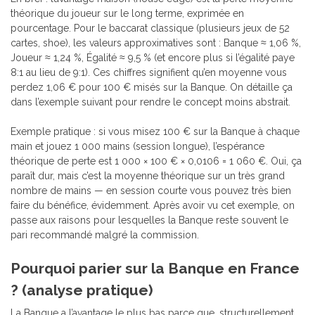
théorique du joueur sur le long terme, exprimée en
pourcentage. Pour le baccarat classique (plusieurs jeux de 52
cartes, shoe), les valeurs approximatives sont : Banque ≈ 1,06 %,
Joueur ≈ 1,24 %, Égalité ≈ 9,5 % (et encore plus si l’égalité paye
8:1 au lieu de 9:1). Ces chiffres signifient qu’en moyenne vous
perdez 1,06 € pour 100 € misés sur la Banque. On détaille ça
dans l’exemple suivant pour rendre le concept moins abstrait.
Exemple pratique : si vous misez 100 € sur la Banque à chaque
main et jouez 1 000 mains (session longue), l’espérance
théorique de perte est 1 000 × 100 € × 0,0106 = 1 060 €. Oui, ça
paraît dur, mais c’est la moyenne théorique sur un très grand
nombre de mains — en session courte vous pouvez très bien
faire du bénéfice, évidemment. Après avoir vu cet exemple, on
passe aux raisons pour lesquelles la Banque reste souvent le
pari recommandé malgré la commission.
Pourquoi parier sur la Banque en France
? (analyse pratique)
La Banque a l’avantage le plus bas parce que, structurellement,