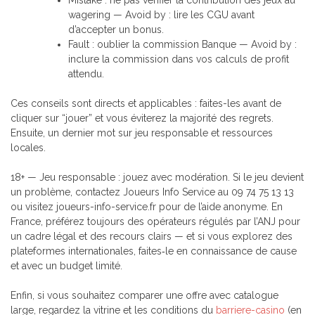
wagering — Avoid by : lire les CGU avant
d’accepter un bonus.
Fault : oublier la commission Banque — Avoid by :
inclure la commission dans vos calculs de profit
attendu.
Ces conseils sont directs et applicables : faites-les avant de
cliquer sur “jouer” et vous éviterez la majorité des regrets.
Ensuite, un dernier mot sur jeu responsable et ressources
locales.
18+ — Jeu responsable : jouez avec modération. Si le jeu devient
un problème, contactez Joueurs Info Service au 09 74 75 13 13
ou visitez joueurs-info-service.fr pour de l’aide anonyme. En
France, préférez toujours des opérateurs régulés par l’ANJ pour
un cadre légal et des recours clairs — et si vous explorez des
plateformes internationales, faites‑le en connaissance de cause
et avec un budget limité.
Enfin, si vous souhaitez comparer une offre avec catalogue
large, regardez la vitrine et les conditions du
barriere-casino
(en