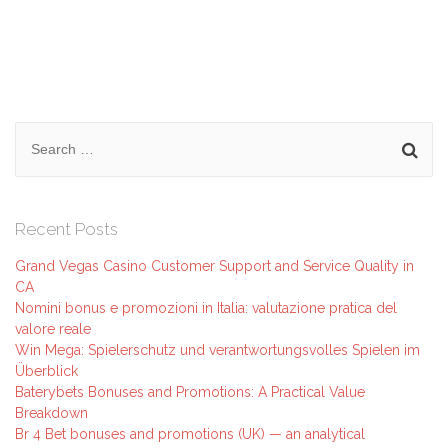
Search
for:
Recent Posts
Grand Vegas Casino Customer Support and Service Quality in
CA
Nomini bonus e promozioni in Italia: valutazione pratica del
valore reale
Win Mega: Spielerschutz und verantwortungsvolles Spielen im
Überblick
Baterybets Bonuses and Promotions: A Practical Value
Breakdown
Br 4 Bet bonuses and promotions (UK) — an analytical