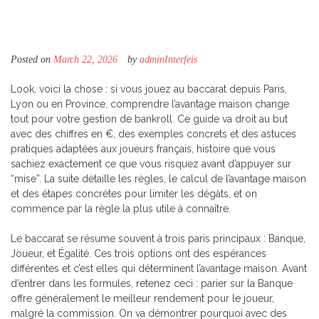
Posted on
March 22, 2026
by
adminInterfeis
Look, voici la chose : si vous jouez au baccarat depuis Paris,
Lyon ou en Province, comprendre l’avantage maison change
tout pour votre gestion de bankroll. Ce guide va droit au but
avec des chiffres en €, des exemples concrets et des astuces
pratiques adaptées aux joueurs français, histoire que vous
sachiez exactement ce que vous risquez avant d’appuyer sur
“mise”. La suite détaille les règles, le calcul de l’avantage maison
et des étapes concrètes pour limiter les dégâts, et on
commence par la règle la plus utile à connaître.
Le baccarat se résume souvent à trois paris principaux : Banque,
Joueur, et Égalité. Ces trois options ont des espérances
différentes et c’est elles qui déterminent l’avantage maison. Avant
d’entrer dans les formules, retenez ceci : parier sur la Banque
offre généralement le meilleur rendement pour le joueur,
malgré la commission. On va démontrer pourquoi avec des