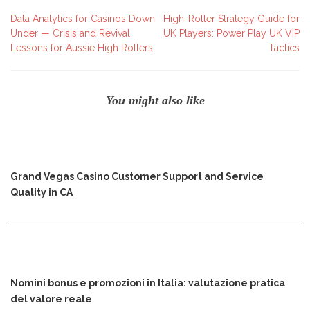
Post
Data Analytics for Casinos Down
High-Roller Strategy Guide for
Under — Crisis and Revival
UK Players: Power Play UK VIP
navigation
Lessons for Aussie High Rollers
Tactics
You might also like
Grand Vegas Casino Customer Support and Service
Quality in CA
Nomini bonus e promozioni in Italia: valutazione pratica
del valore reale