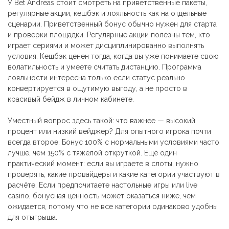
У Bet Andreas стоит смотреть на приветственные пакеты,
регулярные акции, кешбэк и лояльность как на отдельные
сценарии. Приветственный бонус обычно нужен для старта
и проверки площадки. Регулярные акции полезны тем, кто
играет сериями и может дисциплинированно выполнять
условия. Кешбэк ценен тогда, когда вы уже понимаете свою
волатильность и умеете считать дистанцию. Программа
лояльности интересна только если статус реально
конвертируется в ощутимую выгоду, а не просто в
красивый бейдж в личном кабинете.
Уместный вопрос здесь такой: что важнее — высокий
процент или низкий вейджер? Для опытного игрока почти
всегда второе. Бонус 100% с нормальными условиями часто
лучше, чем 150% с тяжёлой откруткой. Ещё один
практический момент: если вы играете в слоты, нужно
проверять, какие провайдеры и какие категории участвуют в
расчёте. Если предпочитаете настольные игры или live
casino, бонусная ценность может оказаться ниже, чем
ожидается, потому что не все категории одинаково удобны
для отыгрыша.