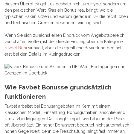
diesem Überblick geht es deshalb nicht um Hype, sondern um
den praktischen Wert: Was ein Bonus real bringt, wo die
typischen Haken sitzen und warum gerade in DE die rechtlichen
und technischen Grenzen besonders wichtig sind.
Wenn Sie sich zunächst einen Eindruck vom Angebotsbereich
verschaffen wollen, ist der direkte Einstieg über die Kategorie
Favbet Boni
sinnvoll, aber die eigentliche Bewertung beginnt
erst bei den Details im Kleingedruckten.
Wie Favbet Bonusse grundsätzlich
funktionieren
Favbet arbeitet bei Bonusangeboten im Kern mit einem
klassischen Modell: Einzahlung, Bonusguthaben, anschließend
Umsatzbedingungen. Das klingt simpel, wird aber in der Praxis
oft überschätzt. Ein hoher Bonuswert bedeutet nicht automatisch
hohen Gegenwert, denn die Freischaltung hängt fast immer an