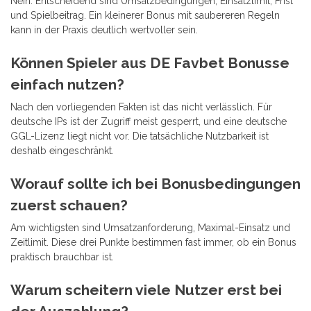
Nein. Entscheidend sind Umsatzbedingungen, Einsatzlimit, Frist
und Spielbeitrag. Ein kleinerer Bonus mit saubereren Regeln
kann in der Praxis deutlich wertvoller sein.
Können Spieler aus DE Favbet Bonusse
einfach nutzen?
Nach den vorliegenden Fakten ist das nicht verlässlich. Für
deutsche IPs ist der Zugriff meist gesperrt, und eine deutsche
GGL-Lizenz liegt nicht vor. Die tatsächliche Nutzbarkeit ist
deshalb eingeschränkt.
Worauf sollte ich bei Bonusbedingungen
zuerst schauen?
Am wichtigsten sind Umsatzanforderung, Maximal-Einsatz und
Zeitlimit. Diese drei Punkte bestimmen fast immer, ob ein Bonus
praktisch brauchbar ist.
Warum scheitern viele Nutzer erst bei