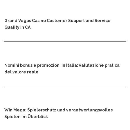
Grand Vegas Casino Customer Support and Service
Quality in CA
Nomini bonus e promozioni in Italia: valutazione pratica
del valore reale
Win Mega: Spielerschutz und verantwortungsvolles
Spielen im Überblick