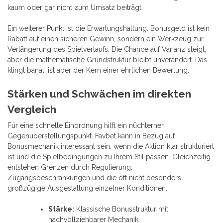
kaum oder gar nicht zum Umsatz beiträgt.
Ein weiterer Punkt ist die Erwartungshaltung. Bonusgeld ist kein
Rabatt auf einen sicheren Gewinn, sondern ein Werkzeug zur
Verlängerung des Spielverlaufs. Die Chance auf Varianz steigt,
aber die mathematische Grundstruktur bleibt unverändert. Das
klingt banal, ist aber der Kern einer ehrlichen Bewertung.
Stärken und Schwächen im direkten
Vergleich
Für eine schnelle Einordnung hilft ein nüchterner
Gegenüberstellungspunkt. Favbet kann in Bezug auf
Bonusmechanik interessant sein, wenn die Aktion klar strukturiert
ist und die Spielbedingungen zu Ihrem Stil passen. Gleichzeitig
entstehen Grenzen durch Regulierung,
Zugangsbeschränkungen und die oft nicht besonders
großzügige Ausgestaltung einzelner Konditionen.
Stärke:
Klassische Bonusstruktur mit
nachvollziehbarer Mechanik.