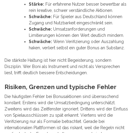
Stärke:
Für erfahrene Nutzer besser bewertbar als
rein kreative, schwer verständliche Aktionen.
Schwäche:
Für Spieler aus Deutschland können
Zugang und Nutzbarkeit eingeschränkt sein.
Schwäche:
Umsatzanforderungen und
Limitierungen können den Wert deutlich mindern.
Schwäche:
Wenn Verifizierung oder Auszahlung
haken, verliert selbst ein guter Bonus an Substanz.
Die stärkste Haltung ist hier nicht Begeisterung, sondern
Disziplin. Wer Boni als Instrument und nicht als Versprechen
liest, trifft deutlich bessere Entscheidungen.
Risiken, Grenzen und typische Fehler
Die häufigsten Fehler bei Bonusaktionen sind überraschend
konstant. Erstens wird die Umsatzbedingung unterschätzt.
Zweitens wird das Zeitfenster ignoriert. Drittens wird der Einfluss
von Spielausschlüssen zu spät erkannt. Viertens wird die
Verifizierung nur als Formalie betrachtet. Gerade bei
internationalen Plattformen ist das riskant, weil die Regeln nicht