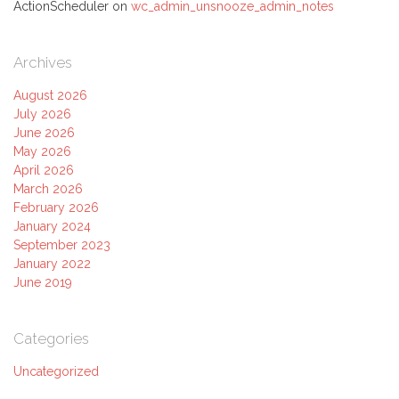
ActionScheduler
on
wc_admin_unsnooze_admin_notes
Archives
August 2026
July 2026
June 2026
May 2026
April 2026
March 2026
February 2026
January 2024
September 2023
January 2022
June 2019
Categories
Uncategorized