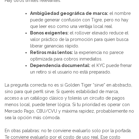
Hay otros límites relevantes:
Ambigüedad geográfica de marca:
el nombre
puede generar confusión con Tigre, pero no hay
que leer eso como una ventaja local real.
Bonos exigentes:
el rollover elevado reduce el
valor práctico de la promoción para quien busca
liberar ganancias rápido.
Retiros más lentos:
la experiencia no parece
optimizada para cobros inmediatos.
Dependencia documental:
el KYC puede frenar
un retiro si el usuario no está preparado.
La pregunta correcta no es si Golden Tiger “sirve” en abstracto,
sino para qué perfil sirve. Si querés estabilidad de marca,
acceso a un catálogo clásico y tolerás un circuito de pagos
menos local, puede tener lógica. Si tu prioridad es operar con
Mercado Pago, CBU/CVU y máxima rapidez, probablemente no
sea la opción más cómoda.
En otras palabras: no te conviene evaluarlo solo por la portada.
Te conviene evaluarlo por el costo de uso real. Ese costo