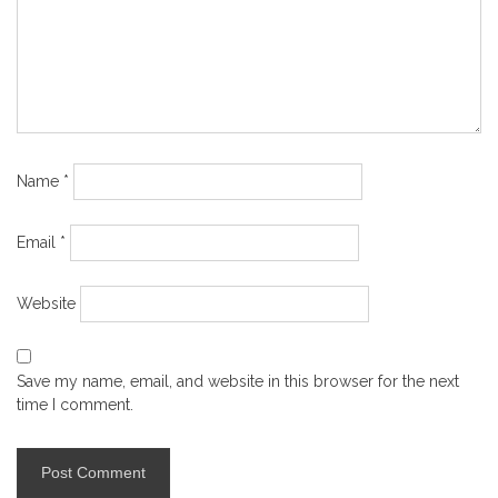
Name
*
Email
*
Website
Save my name, email, and website in this browser for the next
time I comment.