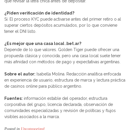
que revisar la letra chica antes de depositar.
¿Piden verificación de identidad?
Sí. El proceso KYC puede activarse antes del primer retiro o al
superar ciertos depósitos acumulados, por lo que conviene
tener el DNI listo.
¿Es mejor que una casa local .bet.ar?
Depende de lo que valores. Golden Tiger puede ofrecer una
propuesta clásica y conocida, pero una casa local suele tener
más afinidad con métodos de pago y expectativas argentinas.
Sobre el autor:
Isabella Molina. Redacción analítica enfocada
en experiencia de usuario, estructura de marca y lectura práctica
de casinos online para público argentino.
Fuentes:
información estable del operador, estructura
corporativa del grupo, licencia declarada, observación de
comunidades especializadas y revisión de políticas y flujos
visibles asociados a la marca.
Posted in
Uncategorized