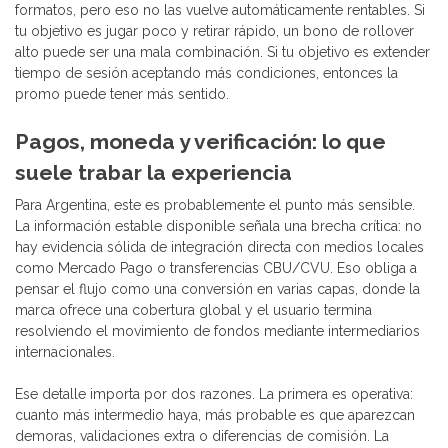
formatos, pero eso no las vuelve automáticamente rentables. Si
tu objetivo es jugar poco y retirar rápido, un bono de rollover
alto puede ser una mala combinación. Si tu objetivo es extender
tiempo de sesión aceptando más condiciones, entonces la
promo puede tener más sentido.
Pagos, moneda y verificación: lo que
suele trabar la experiencia
Para Argentina, este es probablemente el punto más sensible.
La información estable disponible señala una brecha crítica: no
hay evidencia sólida de integración directa con medios locales
como Mercado Pago o transferencias CBU/CVU. Eso obliga a
pensar el flujo como una conversión en varias capas, donde la
marca ofrece una cobertura global y el usuario termina
resolviendo el movimiento de fondos mediante intermediarios
internacionales.
Ese detalle importa por dos razones. La primera es operativa:
cuanto más intermedio haya, más probable es que aparezcan
demoras, validaciones extra o diferencias de comisión. La