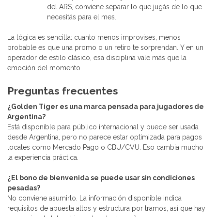
del ARS, conviene separar lo que jugás de lo que
necesitás para el mes.
La lógica es sencilla: cuanto menos improvises, menos
probable es que una promo o un retiro te sorprendan. Y en un
operador de estilo clásico, esa disciplina vale más que la
emoción del momento.
Preguntas frecuentes
¿Golden Tiger es una marca pensada para jugadores de
Argentina?
Está disponible para público internacional y puede ser usada
desde Argentina, pero no parece estar optimizada para pagos
locales como Mercado Pago o CBU/CVU. Eso cambia mucho
la experiencia práctica.
¿El bono de bienvenida se puede usar sin condiciones
pesadas?
No conviene asumirlo. La información disponible indica
requisitos de apuesta altos y estructura por tramos, así que hay