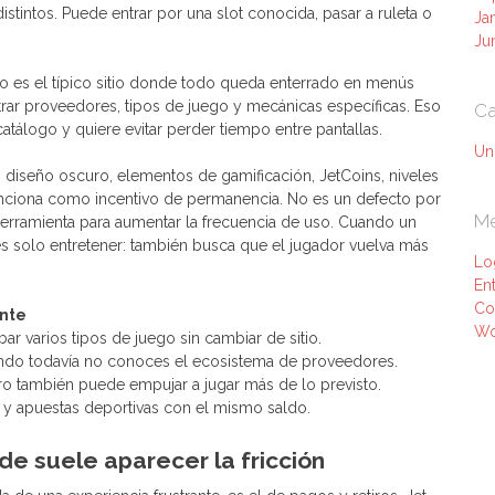
istintos. Puede entrar por una slot conocida, pasar a ruleta o
Ja
Ju
o es el típico sitio donde todo queda enterrado en menús
trar proveedores, tipos de juego y mecánicas específicas. Eso
Ca
álogo y quiere evitar perder tiempo entre pantallas.
Un
o: diseño oscuro, elementos de gamificación, JetCoins, niveles
funciona como incentivo de permanencia. No es un defecto por
M
erramienta para aumentar la frecuencia de uso. Cuando un
es solo entretener: también busca que el jugador vuelva más
Lo
Ent
Co
ante
Wo
bar varios tipos de juego sin cambiar de sitio.
uando todavía no conoces el ecosistema de proveedores.
o también puede empujar a jugar más de lo previsto.
y apuestas deportivas con el mismo saldo.
nde suele aparecer la fricción