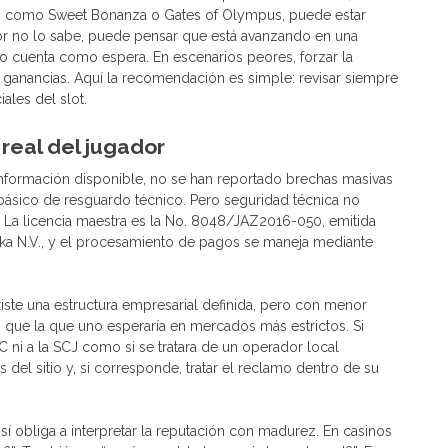
, como Sweet Bonanza o Gates of Olympus, puede estar
ador no lo sabe, puede pensar que está avanzando en una
no cuenta como espera. En escenarios peores, forzar la
e ganancias. Aquí la recomendación es simple: revisar siempre
ales del slot.
 real del jugador
a información disponible, no se han reportado brechas masivas
 básico de resguardo técnico. Pero seguridad técnica no
e. La licencia maestra es la No. 8048/JAZ2016-050, emitida
tika N.V., y el procesamiento de pagos se maneja mediante
iste una estructura empresarial definida, pero con menor
 que la que uno esperaría en mercados más estrictos. Si
C ni a la SCJ como si se tratara de un operador local
s del sitio y, si corresponde, tratar el reclamo dentro de su
sí obliga a interpretar la reputación con madurez. En casinos