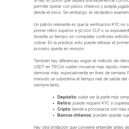
Si hay un punto que separa una experiencia cómoda 
permite operar con pesos chilenos y acepta jugado
desde el inicio. Sin embargo, el verdadero examen n
Un patrón relevante es que la verificación KYC no se 
primer retiro superior a 50.000 CLP o su equivalen
durante un tiempo sin completar controles estrictos
cobrar. En la práctica, esto puede retrasar el prime
proceso queda en revisión.
También hay diferencias según el método de retiro
USDT en TRC20 suelen moverse más rápido, mientr
demorar más, especialmente en fines de semana. P
menudo se subestima el tiempo real de salida del 
siempre tanto.
Depósito:
suele ser la parte más simpl
Retiro:
puede requerir KYC si superas 
Cripto:
tiende a procesarse con más ag
Bancos chilenos:
pueden quedar sujet
Hay otra limitación que conviene entender antes d