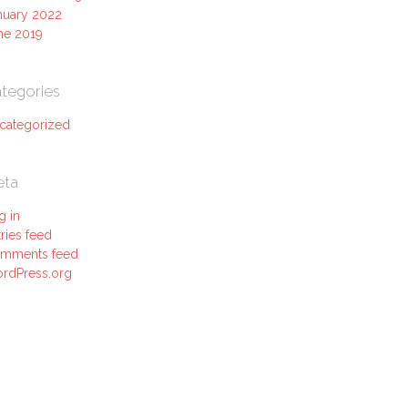
nuary 2022
ne 2019
tegories
categorized
eta
g in
ries feed
mments feed
rdPress.org