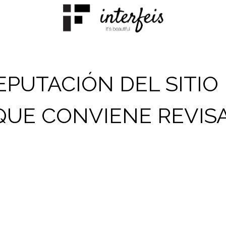
EPUTACIÓN DEL SITIO 
QUE CONVIENE REVIS