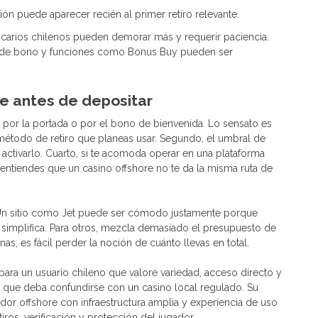
ción puede aparecer recién al primer retiro relevante.
ncarios chilenos pueden demorar más y requerir paciencia.
 de bono y funciones como Bonus Buy pueden ser
te antes de depositar
o por la portada o por el bono de bienvenida. Lo sensato es
 método de retiro que planeas usar. Segundo, el umbral de
s activarlo. Cuarto, si te acomoda operar en una plataforma
i entiendes que un casino offshore no te da la misma ruta de
 Un sitio como Jet puede ser cómodo justamente porque
, simplifica. Para otros, mezcla demasiado el presupuesto de
as, es fácil perder la noción de cuánto llevas en total.
l para un usuario chileno que valore variedad, acceso directo y
 que deba confundirse con un casino local regulado. Su
or offshore con infraestructura amplia y experiencia de uso
iros, verificación y protección del jugador.