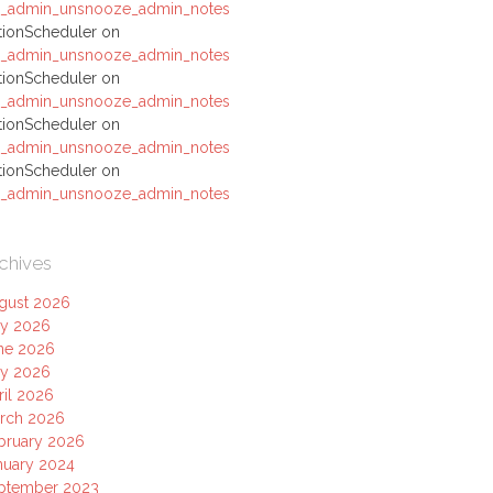
_admin_unsnooze_admin_notes
tionScheduler
on
_admin_unsnooze_admin_notes
tionScheduler
on
_admin_unsnooze_admin_notes
tionScheduler
on
_admin_unsnooze_admin_notes
tionScheduler
on
_admin_unsnooze_admin_notes
chives
gust 2026
ly 2026
ne 2026
y 2026
ril 2026
rch 2026
bruary 2026
nuary 2024
ptember 2023