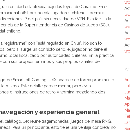
wc
, una entidad establecida bajo las leyes de Curazao. En el
Ac
ernacional offshore: acepta jugadores chilenos, permite
wc
irecciones IP del país sin necesidad de VPN. Eso facilita la
Ac
licencia de la Superintendencia de Casinos de Juego (SCJ),
wc
al chileno.
Ac
wc
 registrarme” con “está regulado en Chile”. No son lo
Ac
, pero si surge un conflicto serio, el jugador no tiene el
wc
o local fiscalizado por autoridades chilenas. En la práctica,
re con sus propios términos y sus propios canales de
Ar
uego de Smartsoft Gaming. JetX aparece de forma prominente
Au
on lo mismo. Este detalle parece menor, pero evita
Ju
nos o instrucciones de retiro y termina mezclando dos
Ju
Ma
Ap
Ma
 navegación y experiencia general
Fe
del catálogo. Jet reúne tragamonedas, juegos de mesa RNG,
Ja
áneos. Para un principiante, esto tiene una ventaja concreta: no
Se