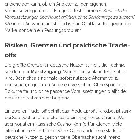
entscheiden kann, ob ein Anbieter zu den eigenen
Voraussetzungen passt. Ein guter Test ist immer:
Kann ich die
Voraussetzungen überhaupt erfüllen, ohne Sonderwege zu suchen?
Wenn die Antwort nein ist, ist das kein Qualitätsurteil gegen die
Marke, sondern ein Passungsproblem.
Risiken, Grenzen und praktische Trade-
offs
Die größte Grenze für deutsche Nutzer ist nicht die Technik,
sondern der
Marktzugang
. Wer in Deutschland lebt, sollte
Kirol Bet nicht als normale, sofort nutzbare Alternative zu
deutschen, regulierten Anbietern verstehen. Ohne spanische
Dokumente und ohne passende Voraussetzungen bleibt der
praktische Nutzen sehr begrenzt.
Ein zweiter Trade-off betrifft das Produktprofil. Kirolbet ist stark
bei Sportwetten und bietet dazu ein integriertes Casino. Wer
aber vor allem klassische Casino-Komfortfunktionen, viele
internationale Standardsoftware-Games oder eine stark auf
deutsche Nutzer zugeschnittene Oberfläche sucht, merkt