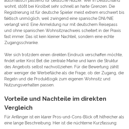
automatisch passend für deutsche Nutzer. Wer in Deutschland
wohnt, stößt bei Kirolbet sehr schnell an harte Grenzen. Die
Registrierung ist für deutsche Spieler meist extrem erschwert bis
faktisch unmöglich, weil zwingend eine spanische DNI/NIE
verlangt wird. Eine Anmeldung nur mit deutschem Reisepass
und ohne spanischen Wohnsitznachweis scheitert in der Praxis
fast immer. Das ist kein kleiner Nachteil, sondern eine echte
Zugangsschranke.
Wer sich trotzdem einen direkten Eindruck verschaffen möchte,
findet unter Kirol Bet die zentrale Marke und kann die Struktur
des Angebots selbst nachvollziehen. Für die Bewertung zählt
aber weniger die Werbefläche als die Frage, ob der Zugang, die
Regeln und die Produktlogik zum eigenen Wohnsitz und
Nutzungsverhalten passen.
Vorteile und Nachteile im direkten
Vergleich
Für Anfänger ist ein klarer Pros-und-Cons-Blick oft hilfreicher als
eine lange Beschreibung. Hier ist die nüchterne Kurzfassung: