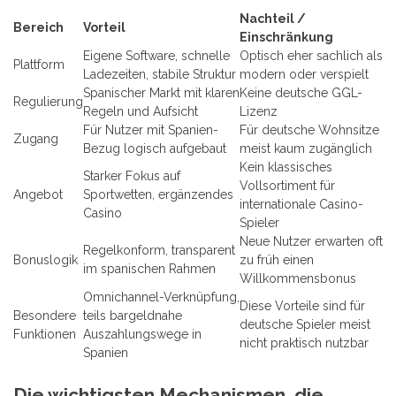
Nachteil /
Bereich
Vorteil
Einschränkung
Eigene Software, schnelle
Optisch eher sachlich als
Plattform
Ladezeiten, stabile Struktur
modern oder verspielt
Spanischer Markt mit klaren
Keine deutsche GGL-
Regulierung
Regeln und Aufsicht
Lizenz
Für Nutzer mit Spanien-
Für deutsche Wohnsitze
Zugang
Bezug logisch aufgebaut
meist kaum zugänglich
Kein klassisches
Starker Fokus auf
Vollsortiment für
Angebot
Sportwetten, ergänzendes
internationale Casino-
Casino
Spieler
Neue Nutzer erwarten oft
Regelkonform, transparent
Bonuslogik
zu früh einen
im spanischen Rahmen
Willkommensbonus
Omnichannel-Verknüpfung,
Diese Vorteile sind für
Besondere
teils bargeldnahe
deutsche Spieler meist
Funktionen
Auszahlungswege in
nicht praktisch nutzbar
Spanien
Die wichtigsten Mechanismen, die