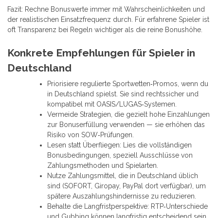
Fazit: Rechne Bonuswerte immer mit Wahrscheinlichkeiten und
der realistischen Einsatzfrequenz durch. Für erfahrene Spieler ist
oft Transparenz bei Regeln wichtiger als die reine Bonushöhe.
Konkrete Empfehlungen für Spieler in
Deutschland
Priorisiere regulierte Sportwetten‑Promos, wenn du
in Deutschland spielst. Sie sind rechtssicher und
kompatibel mit OASIS/LUGAS‑Systemen.
Vermeide Strategien, die gezielt hohe Einzahlungen
zur Bonuserfüllung verwenden — sie erhöhen das
Risiko von SOW‑Prüfungen.
Lesen statt Überfliegen: Lies die vollständigen
Bonusbedingungen, speziell Ausschlüsse von
Zahlungsmethoden und Spielarten.
Nutze Zahlungsmittel, die in Deutschland üblich
sind (SOFORT, Giropay, PayPal dort verfügbar), um
spätere Auszahlungshindernisse zu reduzieren.
Behalte die Langfristperspektive: RTP‑Unterschiede
und Gubbing können langfristig entscheidend sein.