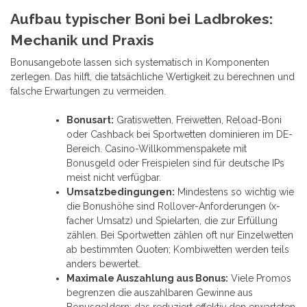
Aufbau typischer Boni bei Ladbrokes:
Mechanik und Praxis
Bonusangebote lassen sich systematisch in Komponenten
zerlegen. Das hilft, die tatsächliche Wertigkeit zu berechnen und
falsche Erwartungen zu vermeiden.
Bonusart:
Gratiswetten, Freiwetten, Reload-Boni
oder Cashback bei Sportwetten dominieren im DE-
Bereich. Casino-Willkommenspakete mit
Bonusgeld oder Freispielen sind für deutsche IPs
meist nicht verfügbar.
Umsatzbedingungen:
Mindestens so wichtig wie
die Bonushöhe sind Rollover-Anforderungen (x-
facher Umsatz) und Spielarten, die zur Erfüllung
zählen. Bei Sportwetten zählen oft nur Einzelwetten
ab bestimmten Quoten; Kombiwetten werden teils
anders bewertet.
Maximale Auszahlung aus Bonus:
Viele Promos
begrenzen die auszahlbaren Gewinne aus