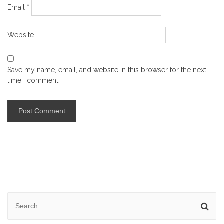
Email
*
Website
Save my name, email, and website in this browser for the next
time I comment.
Search
for: