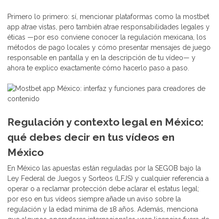
Primero lo primero: sí, mencionar plataformas como la mostbet
app atrae vistas, pero también atrae responsabilidades legales y
éticas —por eso conviene conocer la regulación mexicana, los
métodos de pago locales y cómo presentar mensajes de juego
responsable en pantalla y en la descripción de tu vídeo— y
ahora te explico exactamente cómo hacerlo paso a paso.
Regulación y contexto legal en México:
qué debes decir en tus vídeos en
México
En México las apuestas están reguladas por la SEGOB bajo la
Ley Federal de Juegos y Sorteos (LFJS) y cualquier referencia a
operar o a reclamar protección debe aclarar el estatus legal;
por eso en tus vídeos siempre añade un aviso sobre la
regulación y la edad mínima de 18 años. Además, menciona