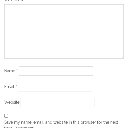
Name
*
Email
*
Website
Save my name, email, and website in this browser for the next