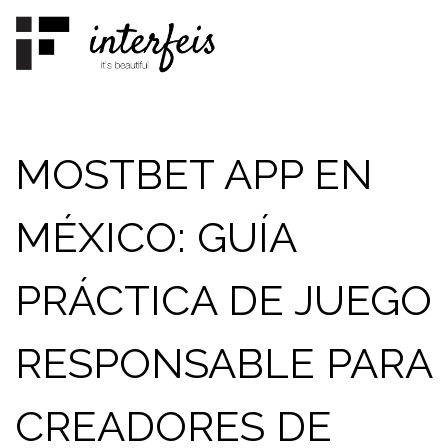
Skip
to
content
MOSTBET APP EN
MÉXICO: GUÍA
PRÁCTICA DE JUEGO
RESPONSABLE PARA
CREADORES DE