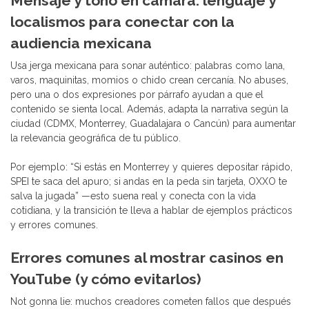
Mensaje y tono en cámara: lenguaje y
localismos para conectar con la
audiencia mexicana
Usa jerga mexicana para sonar auténtico: palabras como lana,
varos, maquinitas, momios o chido crean cercanía. No abuses,
pero una o dos expresiones por párrafo ayudan a que el
contenido se sienta local. Además, adapta la narrativa según la
ciudad (CDMX, Monterrey, Guadalajara o Cancún) para aumentar
la relevancia geográfica de tu público.
Por ejemplo: “Si estás en Monterrey y quieres depositar rápido,
SPEI te saca del apuro; si andas en la peda sin tarjeta, OXXO te
salva la jugada” —esto suena real y conecta con la vida
cotidiana, y la transición te lleva a hablar de ejemplos prácticos
y errores comunes.
Errores comunes al mostrar casinos en
YouTube (y cómo evitarlos)
Not gonna lie: muchos creadores cometen fallos que después