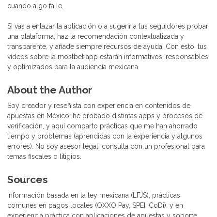
cuando algo falle.
Si vas a enlazar la aplicación o a sugerir a tus seguidores probar
una plataforma, haz la recomendación contextualizada y
transparente, y añade siempre recursos de ayuda. Con esto, tus
vídeos sobre la mostbet app estarán informativos, responsables
y optimizados para la audiencia mexicana.
About the Author
Soy creador y reseñista con experiencia en contenidos de
apuestas en México; he probado distintas apps y procesos de
verificación, y aquí comparto prácticas que me han ahorrado
tiempo y problemas (aprendidas con la experiencia y algunos
errores). No soy asesor legal; consulta con un profesional para
temas fiscales o litigios.
Sources
Información basada en la ley mexicana (LFJS), prácticas
comunes en pagos locales (OXXO Pay, SPEI, CoDi), y en
experiencia práctica con aplicaciones de apuestas y soporte