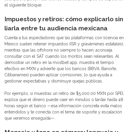
el siguiente bloque.
Impuestos y retiros: cómo explicarlo sin
liarla entre tu audiencia mexicana
Cuenta a tus espectadores que las plataformas con licencia en
México suelen retener impuestos (ISR y gravámenes estatales),
mientras que las offshore no siempre lo hacen; aconseja
consultar con el SAT cuando los montos sean relevantes. Al
demostrar un retiro en la mostbet app, muestra el tiempo
efectivo en MXN y advierte que los bancos (BBVA, Banorte,
Citibanamex) pueden aplicar comisiones, lo que ayuda a
gestionar expectativas y disminuye quejas públicas.
Por ejemplo, si muestras un retiro de $5,000.00 MXN por SPEI,
explica que el dinero puede caer en minutos o tardar hasta 48
horas según el banco —esa información concreta evita malos
entendidos y te conecta con el tema de soporte y escalación
que veremos enseguida—.