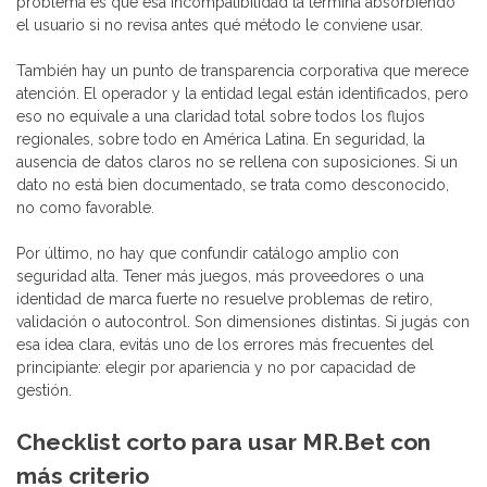
problema es que esa incompatibilidad la termina absorbiendo
el usuario si no revisa antes qué método le conviene usar.
También hay un punto de transparencia corporativa que merece
atención. El operador y la entidad legal están identificados, pero
eso no equivale a una claridad total sobre todos los flujos
regionales, sobre todo en América Latina. En seguridad, la
ausencia de datos claros no se rellena con suposiciones. Si un
dato no está bien documentado, se trata como desconocido,
no como favorable.
Por último, no hay que confundir catálogo amplio con
seguridad alta. Tener más juegos, más proveedores o una
identidad de marca fuerte no resuelve problemas de retiro,
validación o autocontrol. Son dimensiones distintas. Si jugás con
esa idea clara, evitás uno de los errores más frecuentes del
principiante: elegir por apariencia y no por capacidad de
gestión.
Checklist corto para usar MR.Bet con
más criterio