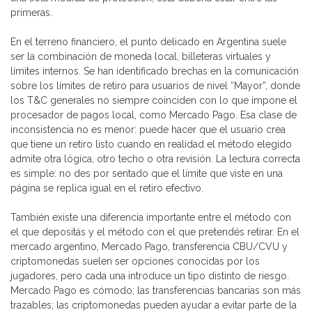
primeras.
En el terreno financiero, el punto delicado en Argentina suele
ser la combinación de moneda local, billeteras virtuales y
límites internos. Se han identificado brechas en la comunicación
sobre los límites de retiro para usuarios de nivel “Mayor”, donde
los T&C generales no siempre coinciden con lo que impone el
procesador de pagos local, como Mercado Pago. Esa clase de
inconsistencia no es menor: puede hacer que el usuario crea
que tiene un retiro listo cuando en realidad el método elegido
admite otra lógica, otro techo o otra revisión. La lectura correcta
es simple: no des por sentado que el límite que viste en una
página se replica igual en el retiro efectivo.
También existe una diferencia importante entre el método con
el que depositás y el método con el que pretendés retirar. En el
mercado argentino, Mercado Pago, transferencia CBU/CVU y
criptomonedas suelen ser opciones conocidas por los
jugadores, pero cada una introduce un tipo distinto de riesgo.
Mercado Pago es cómodo; las transferencias bancarias son más
trazables; las criptomonedas pueden ayudar a evitar parte de la