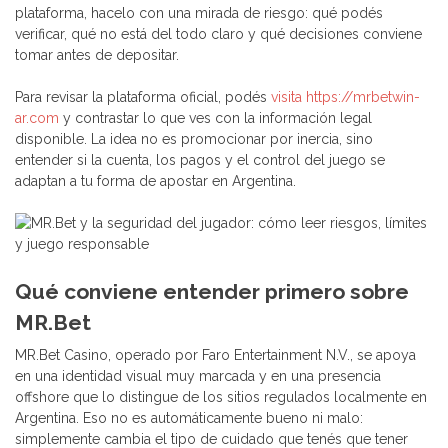
plataforma, hacelo con una mirada de riesgo: qué podés
verificar, qué no está del todo claro y qué decisiones conviene
tomar antes de depositar.
Para revisar la plataforma oficial, podés
visita https://mrbetwin-
ar.com
y contrastar lo que ves con la información legal
disponible. La idea no es promocionar por inercia, sino
entender si la cuenta, los pagos y el control del juego se
adaptan a tu forma de apostar en Argentina.
Qué conviene entender primero sobre
MR.Bet
MR.Bet Casino, operado por Faro Entertainment N.V., se apoya
en una identidad visual muy marcada y en una presencia
offshore que lo distingue de los sitios regulados localmente en
Argentina. Eso no es automáticamente bueno ni malo:
simplemente cambia el tipo de cuidado que tenés que tener