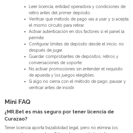
Leer licencia, entidad operadora y condiciones de
retiro antes del primer depósito.
Verificar qué método de pago vas a usar y si acepta
el mismo circuito para retirar.
Activar autenticación en dos factores si el panel la
permite.
Configurar límites de depósito desde el inicio, no
después de jugar.
Guardar comprobantes de depósitos, retiros y
conversaciones de soporte.
No activar promociones sin entender el requisito
de apuesta y los juegos elegibles.
Si algo no cierra con el método de pago, pausar y
verificar antes de insistir.
Mini FAQ
¿MR.Bet es más seguro por tener licencia de
Curazao?
Tener licencia aporta trazabilidad legal, pero no elimina los