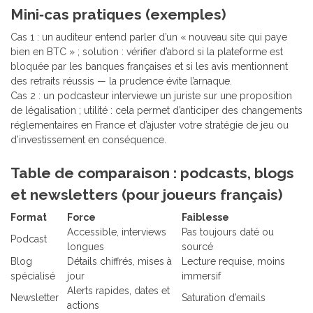
Mini‑cas pratiques (exemples)
Cas 1 : un auditeur entend parler d’un « nouveau site qui paye
bien en BTC » ; solution : vérifier d’abord si la plateforme est
bloquée par les banques françaises et si les avis mentionnent
des retraits réussis — la prudence évite l’arnaque.
Cas 2 : un podcasteur interviewe un juriste sur une proposition
de légalisation ; utilité : cela permet d’anticiper des changements
réglementaires en France et d’ajuster votre stratégie de jeu ou
d’investissement en conséquence.
Table de comparaison : podcasts, blogs
et newsletters (pour joueurs français)
Format
Force
Faiblesse
Accessible, interviews
Pas toujours daté ou
Podcast
longues
sourcé
Blog
Détails chiffrés, mises à
Lecture requise, moins
spécialisé
jour
immersif
Alerts rapides, dates et
Newsletter
Saturation d’emails
actions