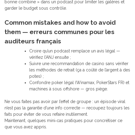
bonne combine » dans un podcast pour limiter les galères et
garder le budget sous contrôle.
Common mistakes and how to avoid
them — erreurs communes pour les
auditeurs français
Croire qu’un podcast remplace un avis légal —
vérifiez l’ANJ ensuite ;
Suivre une recommandation de casino sans vérifier
les méthodes de retrait (ça a coûté de l’argent à des
potes) ;
Confondre poker légal (Winamax, PokerStars FR) et
machines à sous offshore — gros piège.
Ne vous faites pas avoir par l’effet de groupe : un épisode viral
n’est pas la garantie d’une info correcte — recoupez toujours les
faits pour éviter de vous refaire inutilement.
Maintenant, quelques mini‑cas pratiques pour concrétiser ce
que vous avez appris.