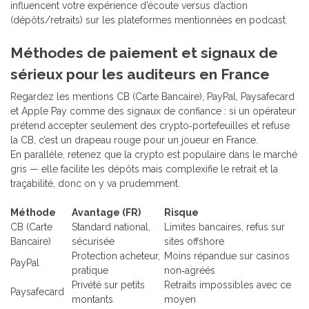
influencent votre expérience d’écoute versus d’action
(dépôts/retraits) sur les plateformes mentionnées en podcast.
Méthodes de paiement et signaux de
sérieux pour les auditeurs en France
Regardez les mentions CB (Carte Bancaire), PayPal, Paysafecard
et Apple Pay comme des signaux de confiance : si un opérateur
prétend accepter seulement des crypto‑portefeuilles et refuse
la CB, c’est un drapeau rouge pour un joueur en France.
En parallèle, retenez que la crypto est populaire dans le marché
gris — elle facilite les dépôts mais complexifie le retrait et la
traçabilité, donc on y va prudemment.
Méthode
Avantage (FR)
Risque
CB (Carte
Standard national,
Limites bancaires, refus sur
Bancaire)
sécurisée
sites offshore
Protection acheteur,
Moins répandue sur casinos
PayPal
pratique
non‑agréés
Privété sur petits
Retraits impossibles avec ce
Paysafecard
montants
moyen