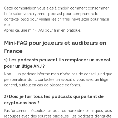
Cette comparaison vous aide à choisir comment consommer
l’info selon votre rythme : podcast pour comprendre le
contexte, blog pour vérifier les chiffres, newsletter pour réagir
vite.
Après ça, une mini‑FAQ pour finir en pratique.
Mini‑FAQ pour joueurs et auditeurs en
France
1) Les podcasts peuvent-ils remplacer un avocat
pour un litige ANJ ?
Non — un podcast informe mais n’offre pas de conseil juridique
personnalisé, donc contactez un avocat si vous avez un litige
concret, surtout en cas de blocage de fonds.
2) Dois‑je fuir tous les podcasts qui parlent de
crypto‑casinos ?
Pas forcément : écoutez‑les pour comprendre les risques, puis
recoupez avec des sources officielles ; les podcasts d’enquête