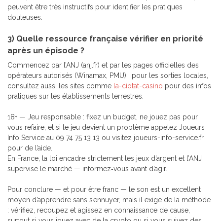
peuvent être très instructifs pour identifier les pratiques
douteuses.
3) Quelle ressource française vérifier en priorité
après un épisode ?
Commencez par l’ANJ (anj.fr) et par les pages officielles des
opérateurs autorisés (Winamax, PMU) ; pour les sorties locales,
consultez aussi les sites comme
la-ciotat-casino
pour des infos
pratiques sur les établissements terrestres.
18+ — Jeu responsable : fixez un budget, ne jouez pas pour
vous refaire, et si le jeu devient un problème appelez Joueurs
Info Service au 09 74 75 13 13 ou visitez joueurs-info-service.fr
pour de l’aide.
En France, la loi encadre strictement les jeux d’argent et l’ANJ
supervise le marché — informez‑vous avant d’agir.
Pour conclure — et pour être franc — le son est un excellent
moyen d’apprendre sans s’ennuyer, mais il exige de la méthode
: vérifiez, recoupez et agissez en connaissance de cause,
surtout si vous jouez avec de la crypto ou si vous suivez des