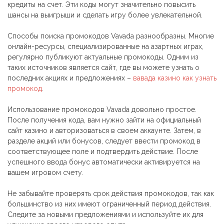
кредиты на счет. Эти коды могут значительно повысить
шансы на выигрыши и сделать игру более увлекательной.
Способы поиска промокодов Vavada разнообразны. Многие
онлайн-ресурсы, специализированные на азартных играх,
регулярно публикуют актуальные промокоды. Одним из
таких источников является сайт, где вы можете узнать о
последних акциях и предложениях –
вавада казино как узнать
промокод
.
Использование промокодов Vavada довольно простое.
После получения кода, вам нужно зайти на официальный
сайт казино и авторизоваться в своем аккаунте. Затем, в
разделе акций или бонусов, следует ввести промокод в
соответствующее поле и подтвердить действие. После
успешного ввода бонус автоматически активируется на
вашем игровом счету.
Не забывайте проверять срок действия промокодов, так как
большинство из них имеют ограниченный период действия.
Следите за новыми предложениями и используйте их для