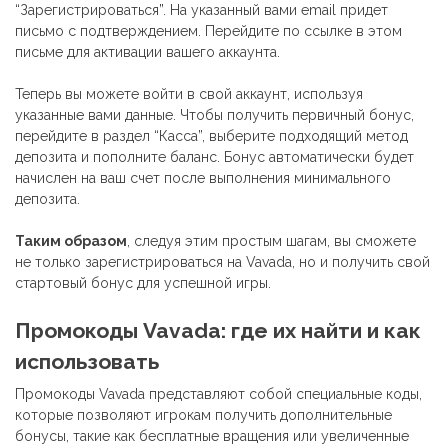
“Зарегистрироваться”. На указанный вами email придет
письмо с подтверждением. Перейдите по ссылке в этом
письме для активации вашего аккаунта.
Теперь вы можете войти в свой аккаунт, используя
указанные вами данные. Чтобы получить первичный бонус,
перейдите в раздел “Касса”, выберите подходящий метод
депозита и пополните баланс. Бонус автоматически будет
начислен на ваш счет после выполнения минимального
депозита.
Таким образом
, следуя этим простым шагам, вы сможете
не только зарегистрироваться на Vavada, но и получить свой
стартовый бонус для успешной игры.
Промокоды Vavada: где их найти и как
использовать
Промокоды Vavada представляют собой специальные коды,
которые позволяют игрокам получить дополнительные
бонусы, такие как бесплатные вращения или увеличенные