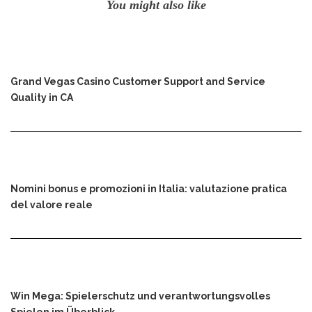
You might also like
Grand Vegas Casino Customer Support and Service
Quality in CA
Nomini bonus e promozioni in Italia: valutazione pratica
del valore reale
Win Mega: Spielerschutz und verantwortungsvolles
Spielen im Überblick