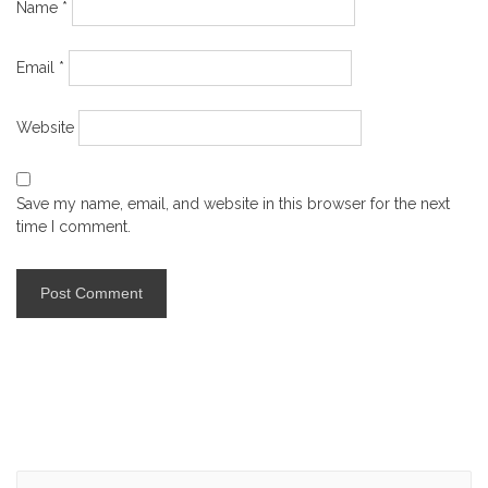
Name
*
Email
*
Website
Save my name, email, and website in this browser for the next
time I comment.
Search