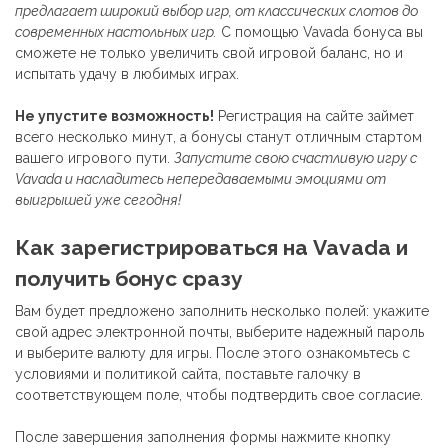
предлагает широкий выбор игр, от классических слотов до
современных настольных игр.
С помощью Vavada бонуса вы
сможете не только увеличить свой игровой баланс, но и
испытать удачу в любимых играх.
Не упустите возможность!
Регистрация на сайте займет
всего несколько минут, а бонусы станут отличным стартом
вашего игрового пути.
Запустите свою счастливую игру с
Vavada и насладитесь непередаваемыми эмоциями от
выигрышей уже сегодня!
Как зарегистрироваться на Vavada и
получить бонус сразу
Вам будет предложено заполнить несколько полей: укажите
свой адрес электронной почты, выберите надежный пароль
и выберите валюту для игры. После этого ознакомьтесь с
условиями и политикой сайта, поставьте галочку в
соответствующем поле, чтобы подтвердить свое согласие.
После завершения заполнения формы нажмите кнопку