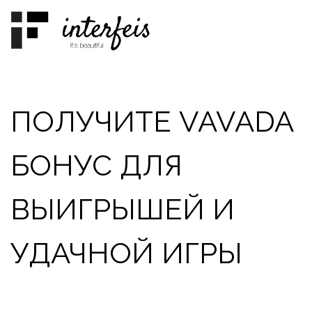
Skip
to
content
ПОЛУЧИТЕ VAVADA
БОНУС ДЛЯ
ВЫИГРЫШЕЙ И
УДАЧНОЙ ИГРЫ