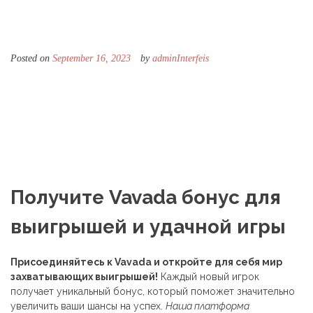
Posted on
September 16, 2023
by
adminInterfeis
Получите Vavada бонус для
выигрышей и удачной игры
Присоединяйтесь к Vavada и откройте для себя мир
захватывающих выигрышей!
Каждый новый игрок
получает уникальный бонус, который поможет значительно
увеличить ваши шансы на успех.
Наша платформа