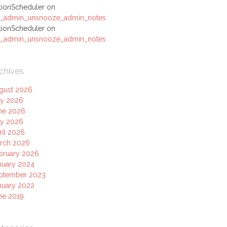
tionScheduler
on
_admin_unsnooze_admin_notes
tionScheduler
on
_admin_unsnooze_admin_notes
chives
gust 2026
ly 2026
ne 2026
y 2026
ril 2026
rch 2026
bruary 2026
nuary 2024
ptember 2023
nuary 2022
ne 2019