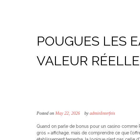
Skip
to
content
POUGUES LES E
VALEUR RÉELLE
Posted on
May 22, 2026
by
adminInterfeis
Quand on parle de bonus pour un casino comme Pou
gros » affichage, mais de comprendre ce que l’offr
établissement terrestre, la logique n’est pas celle 