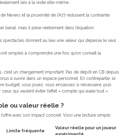
ralement liés à la visite elle-même :
e Nevers et la proximité de l’A77 réduisent la contrainte
er banal, mais il pèse réellement dans l’équation
es spectacles donnent au lieu une valeur qui dépasse le seul
 sont simples à comprendre une fois qu’on connaît la
es, c’est un changement important. Pas de dépôt en CB depuis
nus à suivre dans un espace personnel. En contrepartie, le
otre budget, vous jouez, vous encaissez si nécessaire, puis
 ceux qui veulent éviter l’effet « compte qui avale tout ».
ble ou valeur réelle ?
’offre avec son impact concret. Voici une lecture simple :
Valeur réelle pour un joueur
Limite fréquente
expérimenté