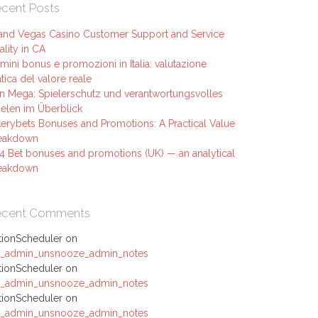
cent Posts
and Vegas Casino Customer Support and Service
ality in CA
mini bonus e promozioni in Italia: valutazione
tica del valore reale
n Mega: Spielerschutz und verantwortungsvolles
ielen im Überblick
terybets Bonuses and Promotions: A Practical Value
eakdown
 4 Bet bonuses and promotions (UK) — an analytical
eakdown
ecent Comments
tionScheduler
on
_admin_unsnooze_admin_notes
tionScheduler
on
_admin_unsnooze_admin_notes
tionScheduler
on
_admin_unsnooze_admin_notes