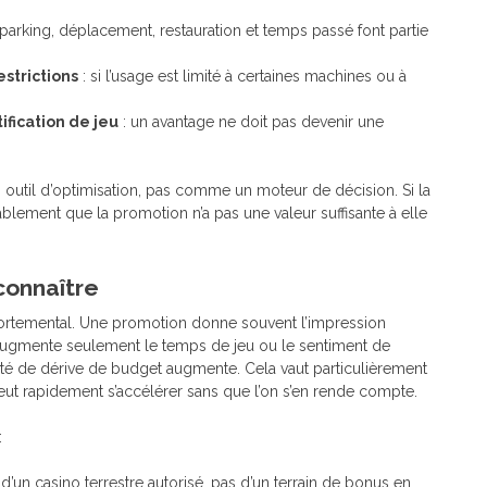
 parking, déplacement, restauration et temps passé font partie
estrictions
: si l’usage est limité à certaines machines ou à
fication de jeu
: un avantage ne doit pas devenir une
un outil d’optimisation, pas comme un moteur de décision. Si la
ablement que la promotion n’a pas une valeur suffisante à elle
 connaître
mportemental. Une promotion donne souvent l’impression
augmente seulement le temps de jeu ou le sentiment de
lité de dérive de budget augmente. Cela vaut particulièrement
eut rapidement s’accélérer sans que l’on s’en rende compte.
:
it d’un casino terrestre autorisé, pas d’un terrain de bonus en