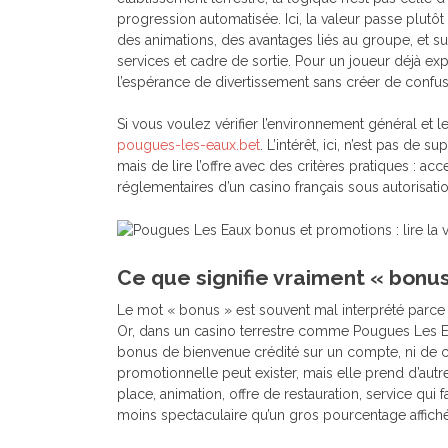
progression automatisée. Ici, la valeur passe plutôt 
des animations, des avantages liés au groupe, et sur
services et cadre de sortie. Pour un joueur déjà exp
l’espérance de divertissement sans créer de confusi
Si vous voulez vérifier l’environnement général et 
pougues-les-eaux.bet
. L’intérêt, ici, n’est pas de
mais de lire l’offre avec des critères pratiques : acc
réglementaires d’un casino français sous autorisatio
Ce que signifie vraiment « bonu
Le mot « bonus » est souvent mal interprété parce q
Or, dans un casino terrestre comme Pougues Les Eau
bonus de bienvenue crédité sur un compte, ni de co
promotionnelle peut exister, mais elle prend d’autr
place, animation, offre de restauration, service qui f
moins spectaculaire qu’un gros pourcentage affiché