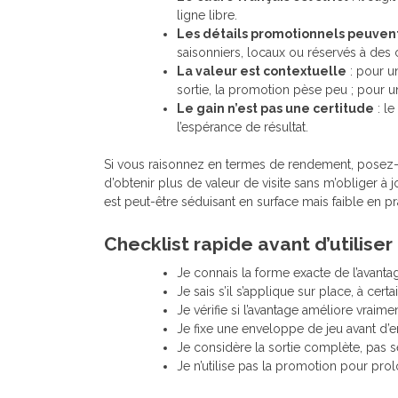
ligne libre.
Les détails promotionnels peuven
saisonniers, locaux ou réservés à des 
La valeur est contextuelle
: pour u
sortie, la promotion pèse peu ; pour un
Le gain n’est pas une certitude
: le
l’espérance de résultat.
Si vous raisonnez en termes de rendement, posez-
d’obtenir plus de valeur de visite sans m’obliger à
est peut-être séduisant en surface mais faible en pr
Checklist rapide avant d’utilise
Je connais la forme exacte de l’avanta
Je sais s’il s’applique sur place, à cer
Je vérifie si l’avantage améliore vr
Je fixe une enveloppe de jeu avant d’en
Je considère la sortie complète, pas s
Je n’utilise pas la promotion pour pro