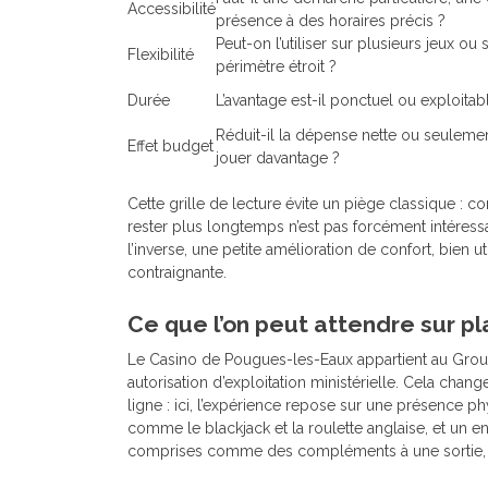
Accessibilité
présence à des horaires précis ?
Peut-on l’utiliser sur plusieurs jeux ou
Flexibilité
périmètre étroit ?
Durée
L’avantage est-il ponctuel ou exploita
Réduit-il la dépense nette ou seuleme
Effet budget
jouer davantage ?
Cette grille de lecture évite un piège classique : 
rester plus longtemps n’est pas forcément intéressan
l’inverse, une petite amélioration de confort, bien ut
contraignante.
Ce que l’on peut attendre sur pl
Le Casino de Pougues-les-Eaux appartient au Groupe
autorisation d’exploitation ministérielle. Cela cha
ligne : ici, l’expérience repose sur une présence p
comme le blackjack et la roulette anglaise, et un 
comprises comme des compléments à une sortie