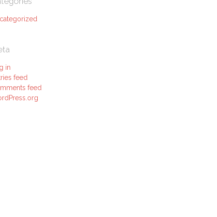
tegories
categorized
eta
g in
ries feed
mments feed
rdPress.org