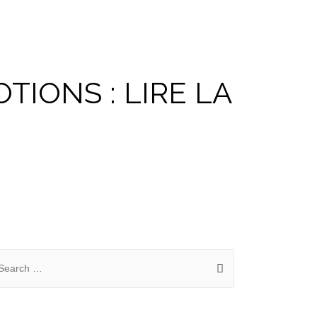
IONS : LIRE LA
arch
: