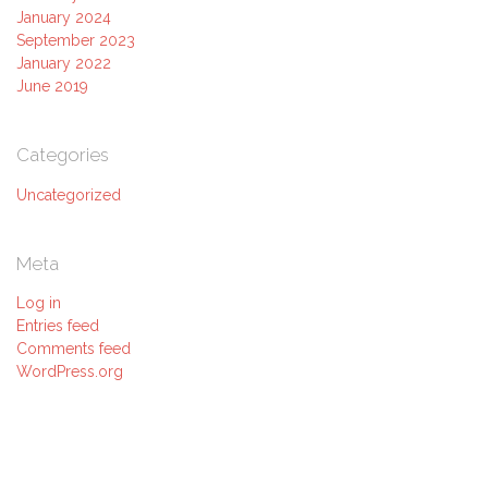
January 2024
September 2023
January 2022
June 2019
Categories
Uncategorized
Meta
Log in
Entries feed
Comments feed
WordPress.org