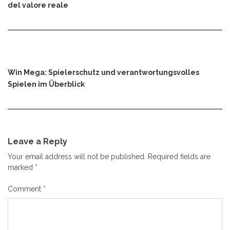
del valore reale
Win Mega: Spielerschutz und verantwortungsvolles
Spielen im Überblick
Leave a Reply
Your email address will not be published.
Required fields are
marked
*
Comment
*