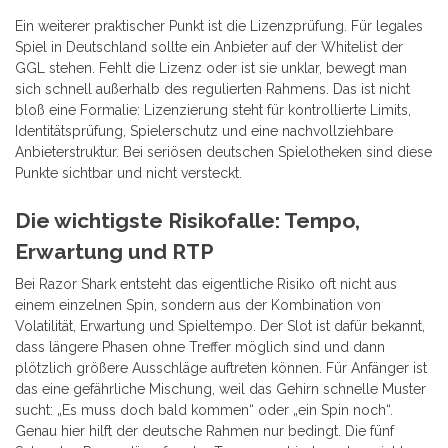
Ein weiterer praktischer Punkt ist die Lizenzprüfung. Für legales
Spiel in Deutschland sollte ein Anbieter auf der Whitelist der
GGL stehen. Fehlt die Lizenz oder ist sie unklar, bewegt man
sich schnell außerhalb des regulierten Rahmens. Das ist nicht
bloß eine Formalie: Lizenzierung steht für kontrollierte Limits,
Identitätsprüfung, Spielerschutz und eine nachvollziehbare
Anbieterstruktur. Bei seriösen deutschen Spielotheken sind diese
Punkte sichtbar und nicht versteckt.
Die wichtigste Risikofalle: Tempo,
Erwartung und RTP
Bei Razor Shark entsteht das eigentliche Risiko oft nicht aus
einem einzelnen Spin, sondern aus der Kombination von
Volatilität, Erwartung und Spieltempo. Der Slot ist dafür bekannt,
dass längere Phasen ohne Treffer möglich sind und dann
plötzlich größere Ausschläge auftreten können. Für Anfänger ist
das eine gefährliche Mischung, weil das Gehirn schnelle Muster
sucht: „Es muss doch bald kommen“ oder „ein Spin noch“.
Genau hier hilft der deutsche Rahmen nur bedingt. Die fünf