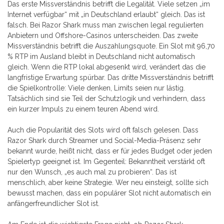
Das erste Missverständnis betrifft die Legalität. Viele setzen „im
Internet verfügbar“ mit „in Deutschland erlaubt“ gleich. Das ist
falsch. Bei Razor Shark muss man zwischen legal regulierten
Anbietern und Offshore-Casinos unterscheiden. Das zweite
Missverständnis betrifft die Auszahlungsquote. Ein Slot mit 96,70
% RTP im Ausland bleibt in Deutschland nicht automatisch
gleich. Wenn die RTP lokal abgesenkt wird, verändert das die
langfristige Erwartung spürbar. Das dritte Missverständnis betrifft
die Spielkontrolle: Viele denken, Limits seien nur lästig.
Tatsächlich sind sie Teil der Schutzlogik und verhindern, dass
ein kurzer Impuls zu einem teuren Abend wird.
Auch die Popularität des Slots wird oft falsch gelesen. Dass
Razor Shark durch Streamer und Social-Media-Präsenz sehr
bekannt wurde, heißt nicht, dass er für jedes Budget oder jeden
Spielertyp geeignet ist. Im Gegenteil: Bekanntheit verstärkt oft
nur den Wunsch, „es auch mal zu probieren“. Das ist
menschlich, aber keine Strategie. Wer neu einsteigt, sollte sich
bewusst machen, dass ein populärer Slot nicht automatisch ein
anfängerfreundlicher Slot ist.