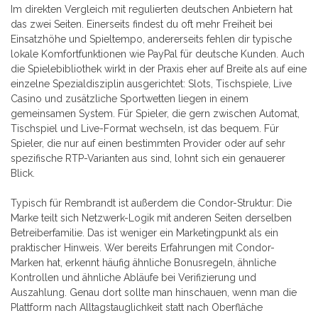
Im direkten Vergleich mit regulierten deutschen Anbietern hat
das zwei Seiten. Einerseits findest du oft mehr Freiheit bei
Einsatzhöhe und Spieltempo, andererseits fehlen dir typische
lokale Komfortfunktionen wie PayPal für deutsche Kunden. Auch
die Spielebibliothek wirkt in der Praxis eher auf Breite als auf eine
einzelne Spezialdisziplin ausgerichtet: Slots, Tischspiele, Live
Casino und zusätzliche Sportwetten liegen in einem
gemeinsamen System. Für Spieler, die gern zwischen Automat,
Tischspiel und Live-Format wechseln, ist das bequem. Für
Spieler, die nur auf einen bestimmten Provider oder auf sehr
spezifische RTP-Varianten aus sind, lohnt sich ein genauerer
Blick.
Typisch für Rembrandt ist außerdem die Condor-Struktur: Die
Marke teilt sich Netzwerk-Logik mit anderen Seiten derselben
Betreiberfamilie. Das ist weniger ein Marketingpunkt als ein
praktischer Hinweis. Wer bereits Erfahrungen mit Condor-
Marken hat, erkennt häufig ähnliche Bonusregeln, ähnliche
Kontrollen und ähnliche Abläufe bei Verifizierung und
Auszahlung. Genau dort sollte man hinschauen, wenn man die
Plattform nach Alltagstauglichkeit statt nach Oberfläche