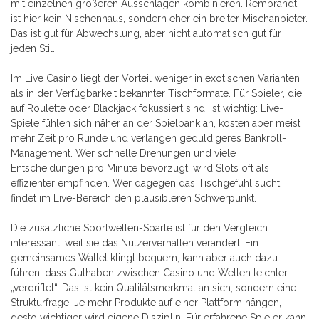
mit einzelnen größeren Ausschlägen kombinieren. Rembrandt
ist hier kein Nischenhaus, sondern eher ein breiter Mischanbieter.
Das ist gut für Abwechslung, aber nicht automatisch gut für
jeden Stil.
Im Live Casino liegt der Vorteil weniger in exotischen Varianten
als in der Verfügbarkeit bekannter Tischformate. Für Spieler, die
auf Roulette oder Blackjack fokussiert sind, ist wichtig: Live-
Spiele fühlen sich näher an der Spielbank an, kosten aber meist
mehr Zeit pro Runde und verlangen geduldigeres Bankroll-
Management. Wer schnelle Drehungen und viele
Entscheidungen pro Minute bevorzugt, wird Slots oft als
effizienter empfinden. Wer dagegen das Tischgefühl sucht,
findet im Live-Bereich den plausibleren Schwerpunkt.
Die zusätzliche Sportwetten-Sparte ist für den Vergleich
interessant, weil sie das Nutzerverhalten verändert. Ein
gemeinsames Wallet klingt bequem, kann aber auch dazu
führen, dass Guthaben zwischen Casino und Wetten leichter
„verdriftet“. Das ist kein Qualitätsmerkmal an sich, sondern eine
Strukturfrage: Je mehr Produkte auf einer Plattform hängen,
desto wichtiger wird eigene Disziplin. Für erfahrene Spieler kann