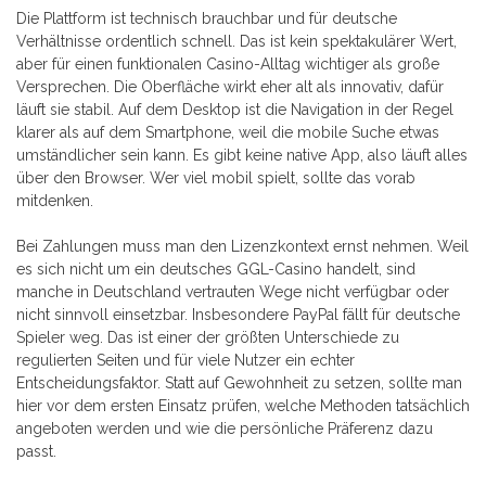
Die Plattform ist technisch brauchbar und für deutsche
Verhältnisse ordentlich schnell. Das ist kein spektakulärer Wert,
aber für einen funktionalen Casino-Alltag wichtiger als große
Versprechen. Die Oberfläche wirkt eher alt als innovativ, dafür
läuft sie stabil. Auf dem Desktop ist die Navigation in der Regel
klarer als auf dem Smartphone, weil die mobile Suche etwas
umständlicher sein kann. Es gibt keine native App, also läuft alles
über den Browser. Wer viel mobil spielt, sollte das vorab
mitdenken.
Bei Zahlungen muss man den Lizenzkontext ernst nehmen. Weil
es sich nicht um ein deutsches GGL-Casino handelt, sind
manche in Deutschland vertrauten Wege nicht verfügbar oder
nicht sinnvoll einsetzbar. Insbesondere PayPal fällt für deutsche
Spieler weg. Das ist einer der größten Unterschiede zu
regulierten Seiten und für viele Nutzer ein echter
Entscheidungsfaktor. Statt auf Gewohnheit zu setzen, sollte man
hier vor dem ersten Einsatz prüfen, welche Methoden tatsächlich
angeboten werden und wie die persönliche Präferenz dazu
passt.