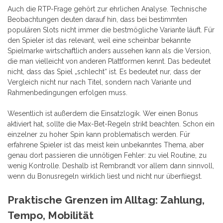
Auch die RTP-Frage gehört zur ehrlichen Analyse. Technische
Beobachtungen deuten darauf hin, dass bei bestimmten
populären Slots nicht immer die bestmögliche Variante läuft. Für
den Spieler ist das relevant, weil eine scheinbar bekannte
Spielmarke wirtschaftlich anders aussehen kann als die Version,
die man vielleicht von anderen Plattformen kennt. Das bedeutet
nicht, dass das Spiel „schlecht“ ist. Es bedeutet nur, dass der
Vergleich nicht nur nach Titel, sondern nach Variante und
Rahmenbedingungen erfolgen muss.
Wesentlich ist außerdem die Einsatzlogik. Wer einen Bonus
aktiviert hat, sollte die Max-Bet-Regeln strikt beachten. Schon ein
einzelner zu hoher Spin kann problematisch werden. Für
erfahrene Spieler ist das meist kein unbekanntes Thema, aber
genau dort passieren die unnötigen Fehler: zu viel Routine, zu
wenig Kontrolle. Deshalb ist Rembrandt vor allem dann sinnvoll,
wenn du Bonusregeln wirklich liest und nicht nur überfliegst.
Praktische Grenzen im Alltag: Zahlung,
Tempo, Mobilität