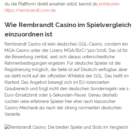
du die Plattform direkt ansehen willst, kannst du
entdecken
https://rembrandt.com.de
.
Wie Rembrandt Casino im Spielvergleich
einzuordnen ist
Rembrandt Casino ist kein deutsches GGL-Casino, sondern ein
MGA-Casino unter der Lizenz MGA/B2C/340/2016. Das ist für
die Bewertung zentral, weil sich daraus unterschiedliche
Rahmenbedingungen ergeben. Für deutsche Spieler ist die
Registrierung möglich, die Seite ist auf Deutsch verfügbar, aber
sie steht nicht auf der offiziellen Whitelist der GGL. Das heißt im
Klartext: Das Angebot bewegt sich im EU-lizenzierten
Graubereich und folgt nicht den deutschen Sonderregeln wie 1-
Euro-Einsatzlimit oder 5-Sekunden-Pause. Genau deshalb
suchen viele erfahrene Spieler hier eher nach klassischer
Casino-Mechanik als nach der streng normierten deutschen
Variante.