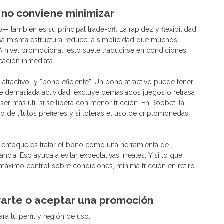
e no conviene minimizar
 también es su principal trade-off. La rapidez y flexibilidad
esa misma estructura reduce la simplicidad que muchos
 nivel promocional, esto suele traducirse en condiciones
cación inmediata.
atractivo” y “bono eficiente”. Un bono atractivo puede tener
ge demasiada actividad, excluye demasiados juegos o retrasa
r más útil si se libera con menor fricción. En Roobet, la
o de títulos prefieres y si toleras el uso de criptomonedas
or enfoque es tratar el bono como una herramienta de
a. Eso ayuda a evitar expectativas irreales. Y si lo que
: máximo control sobre condiciones, mínima fricción en retiro
rarte o aceptar una promoción
ra tu perfil y región de uso.