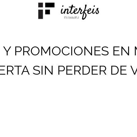
 Y PROMOCIONES EN 
RTA SIN PERDER DE V