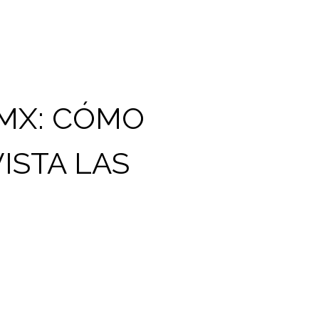
MX: CÓMO
ISTA LAS