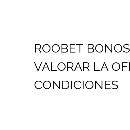
Skip
to
content
ROOBET BONOS
VALORAR LA OFE
CONDICIONES