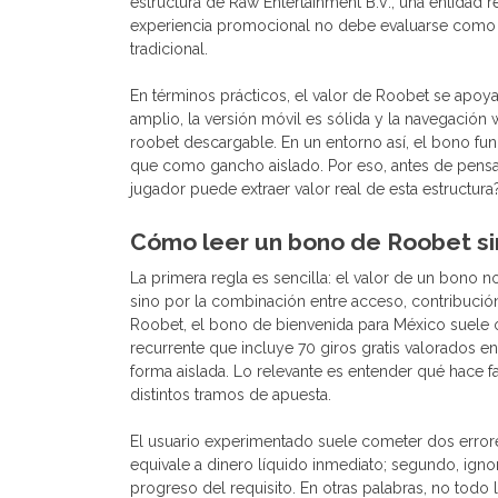
estructura de Raw Entertainment B.V., una entidad re
experiencia promocional no debe evaluarse como si
tradicional.
En términos prácticos, el valor de Roobet se apoya
amplio, la versión móvil es sólida y la navegació
roobet descargable. En un entorno así, el bono 
que como gancho aislado. Por eso, antes de pensar
jugador puede extraer valor real de esta estructura
Cómo leer un bono de Roobet sin 
La primera regla es sencilla: el valor de un bono 
sino por la combinación entre acceso, contribución 
Roobet, el bono de bienvenida para México suele or
recurrente que incluye 70 giros gratis valorados e
forma aislada. Lo relevante es entender qué hace fa
distintos tramos de apuesta.
El usuario experimentado suele cometer dos errore
equivale a dinero líquido inmediato; segundo, ignor
progreso del requisito. En otras palabras, no tod