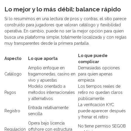
Lo mejor y lo más débil: balance rápido
Si lo resumimos en una lectura de pros y contras, el sitio parece
construido para jugadores que valoran catálogo y flexibilidad
operativa. En cambio, puede no ser la mejor opción para quien
busca una plataforma simple, totalmente localizada y con reglas
muy transparentes desde la primera pantalla.
Lo que puede
Aspecto
Lo que aporta
complicar
Amplio enfoque en
Demasiadas opciones
Catálogo
tragamonedas, casino en
para quien apenas
vivo y apuestas
empieza
Modelo orientado a
Los tiempos reales de
Pagos
métodos internacionales
retiro no quedan claros
y alternativos
públicamente
La verificación KYC
Entrada relativamente
Registro
puede aparecer después
sencilla
y frenar el retiro
Opera bajo licencia
No tiene permiso SEGOB
Regulación
offshore con estructura