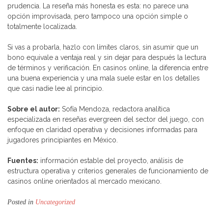
prudencia. La reseña más honesta es esta: no parece una
opción improvisada, pero tampoco una opción simple o
totalmente localizada.
Si vas a probarla, hazlo con límites claros, sin asumir que un
bono equivale a ventaja real y sin dejar para después la lectura
de términos y verificación. En casinos online, la diferencia entre
una buena experiencia y una mala suele estar en los detalles
que casi nadie lee al principio.
Sobre el autor:
Sofía Mendoza, redactora analítica
especializada en reseñas evergreen del sector del juego, con
enfoque en claridad operativa y decisiones informadas para
jugadores principiantes en México.
Fuentes:
información estable del proyecto, análisis de
estructura operativa y criterios generales de funcionamiento de
casinos online orientados al mercado mexicano.
Posted in
Uncategorized