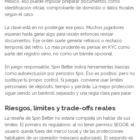
México, eso puede implicar preparar documentos como
identificación oficial, comprobante de domicilio o datos fiscales
según el caso.
La clave está en no postergar ese paso. Muchos jugadores
esperan hasta ganar algo para recién entonces revisar
documentos. Ese orden suele generar retrasos o rechazo
temporal del retiro. Lo más prudente es pensar en KYC como
parte del registro serio, no como un trámite opcional.
En juego responsable, Spin Better indica herramientas básicas
como autoexclusión por periodos fijos. Eso es positivo, pero no
sustituye tu propio control. Si juegas, conviene usar límites
personales de depósito, tiempo y pérdida. La mejor protección
sigue siendo un bankroll separado y una regla clara para parar.
Riesgos, límites y trade-offs reales
La reseña de Spin Better no estaría completa sin hablar de sus
límites. El primero es regulatorio: al no tener permiso SEGOB, el
usuario queda fuera del marco local y de las protecciones
habituales de un operador mexicano autorizado. El segundo es