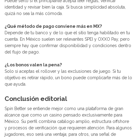
Puede serlo si el principiante acepta leer reglas, verificar
identidad y revisar bien la caja. Si busca simplicidad absoluta,
quizá no sea la más cómoda.
¿Qué método de pago conviene más en MX?
Depende de tu banco y de lo que el sitio tenga habilitado en tu
cuenta. En México suelen ser relevantes SPEI y OXXO Pay, pero
siempre hay que confirmar disponibilidad y condiciones dentro
del flujo de pago.
¿Los bonos valen la pena?
Solo si aceptas el rollover y las exclusiones de juego. Si tu
objetivo es retirar rápido, un bono puede complicarte más de lo
que ayuda.
Conclusión editorial
Spin Better se entiende mejor como una plataforma de gran
alcance que como un casino pensado exclusivamente para
México. Su perfil combina catálogo amplio, estructura offshore
y procesos de verificación que requieren atención. Para algunos
jugadores, eso será una ventaja; para otros, una señal de