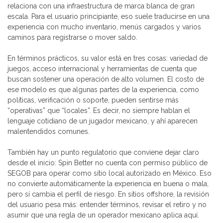
relaciona con una infraestructura de marca blanca de gran
escala. Para el usuario principiante, eso suele traducirse en una
experiencia con mucho inventario, menús cargados y varios
caminos para registrarse o mover saldo.
En términos prácticos, su valor está en tres cosas: variedad de
juegos, acceso internacional y herramientas de cuenta que
buscan sostener una operación de alto volumen. El costo de
ese modelo es que algunas partes de la experiencia, como
políticas, verificación o soporte, pueden sentirse más
“operativas” que “locales”. Es decir, no siempre hablan el
lenguaje cotidiano de un jugador mexicano, y ahí aparecen
malentendidos comunes.
También hay un punto regulatorio que conviene dejar claro
desde el inicio: Spin Better no cuenta con permiso público de
SEGOB para operar como sitio local autorizado en México. Eso
no convierte automáticamente la experiencia en buena o mala,
pero sí cambia el perfil de riesgo. En sitios offshore, la revisión
del usuario pesa más: entender términos, revisar el retiro y no
asumir que una regla de un operador mexicano aplica aquí.