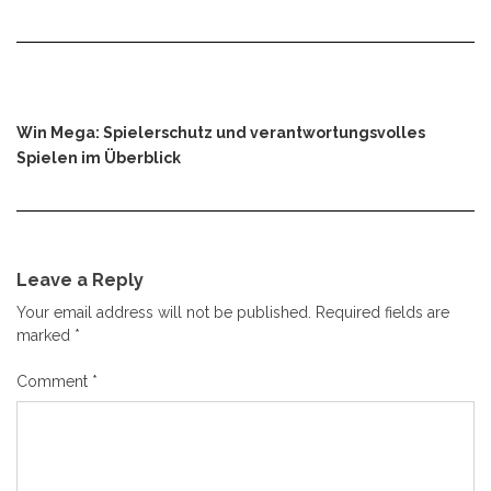
Win Mega: Spielerschutz und verantwortungsvolles
Spielen im Überblick
Leave a Reply
Your email address will not be published.
Required fields are
marked
*
Comment
*