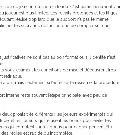
sion de jeu sort du cadre attendu. C’est particulièrement vrai
joueur est plus limitée. Les retraits prolongés et les litiges
débutant réalise trop tard que le support n’a pas le même
ticiper les scénarios de friction que de compter sur une
s justificatives ne sont pas au bon format ou si l’identité n’est
é.
s sous-estiment les conditions de mise et découvrent trop
 retir able.
un atout, mais seulement si l’adresse, le réseau et la procédure
r.
rt interne reste souvent l’étape principale, avec peu de
 deux profils très différents : les joueurs expérimentés qui
itude, et les joueurs qui refusent les bonus pour éviter les
oueurs qui comptent sur les bonus pour gagner peuvent être
e des règles est rapide ou incomplète.