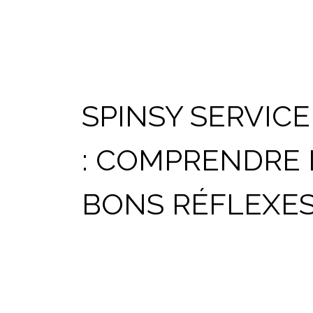
Skip
to
content
SPINSY SERVICE
: COMPRENDRE L
BONS RÉFLEXE