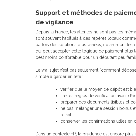
Support et méthodes de paiemen
de vigilance
Depuis la France, les attentes ne sont pas les mêm
sont souvent habitués à des repères locaux comme 
parfois des solutions plus variées, notamment les 
qui peut accepter cette logique de paiement plus 
c’est moins confortable pour un débutant peu famil
Le vrai sujet n’est pas seulement “comment déposer
simple à garder en tête :
vérifier que le moyen de dépôt est bi
lire les règles de vérification avant d’
préparer des documents lisibles et co
ne pas mélanger une session bonus et
retrait ;
conserver les confirmations utiles en 
Dans un contexte FR, la prudence est encore plus 