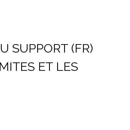
DU SUPPORT (FR)
MITES ET LES