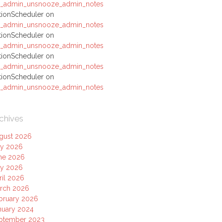
_admin_unsnooze_admin_notes
tionScheduler
on
_admin_unsnooze_admin_notes
tionScheduler
on
_admin_unsnooze_admin_notes
tionScheduler
on
_admin_unsnooze_admin_notes
tionScheduler
on
_admin_unsnooze_admin_notes
chives
gust 2026
ly 2026
ne 2026
y 2026
ril 2026
rch 2026
bruary 2026
nuary 2024
ptember 2023