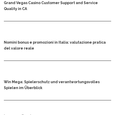
Grand Vegas Casino Customer Support and Service
Quality in CA
Nomini bonus e promozioni in Italia: valutazione pratica
del valore reale
Win Mega: Spielerschutz und verantwortungsvolles
Spielen im Überblick