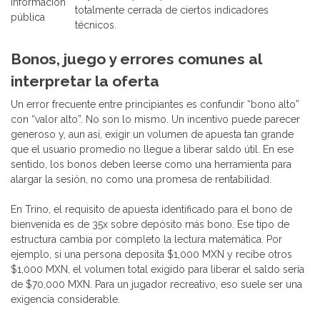
Información
totalmente cerrada de ciertos indicadores
pública
técnicos.
Bonos, juego y errores comunes al
interpretar la oferta
Un error frecuente entre principiantes es confundir “bono alto”
con “valor alto”. No son lo mismo. Un incentivo puede parecer
generoso y, aun así, exigir un volumen de apuesta tan grande
que el usuario promedio no llegue a liberar saldo útil. En ese
sentido, los bonos deben leerse como una herramienta para
alargar la sesión, no como una promesa de rentabilidad.
En Trino, el requisito de apuesta identificado para el bono de
bienvenida es de 35x sobre depósito más bono. Ese tipo de
estructura cambia por completo la lectura matemática. Por
ejemplo, si una persona deposita $1,000 MXN y recibe otros
$1,000 MXN, el volumen total exigido para liberar el saldo sería
de $70,000 MXN. Para un jugador recreativo, eso suele ser una
exigencia considerable.