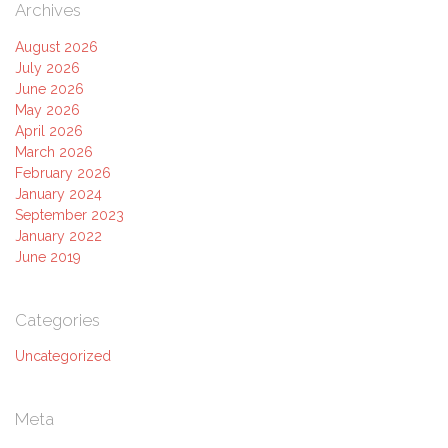
Archives
August 2026
July 2026
June 2026
May 2026
April 2026
March 2026
February 2026
January 2024
September 2023
January 2022
June 2019
Categories
Uncategorized
Meta