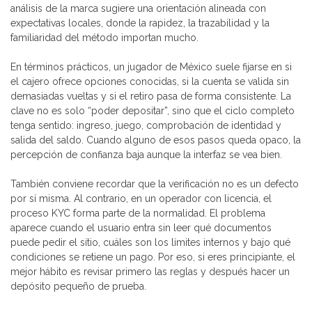
análisis de la marca sugiere una orientación alineada con
expectativas locales, donde la rapidez, la trazabilidad y la
familiaridad del método importan mucho.
En términos prácticos, un jugador de México suele fijarse en si
el cajero ofrece opciones conocidas, si la cuenta se valida sin
demasiadas vueltas y si el retiro pasa de forma consistente. La
clave no es solo “poder depositar”, sino que el ciclo completo
tenga sentido: ingreso, juego, comprobación de identidad y
salida del saldo. Cuando alguno de esos pasos queda opaco, la
percepción de confianza baja aunque la interfaz se vea bien.
También conviene recordar que la verificación no es un defecto
por sí misma. Al contrario, en un operador con licencia, el
proceso KYC forma parte de la normalidad. El problema
aparece cuando el usuario entra sin leer qué documentos
puede pedir el sitio, cuáles son los límites internos y bajo qué
condiciones se retiene un pago. Por eso, si eres principiante, el
mejor hábito es revisar primero las reglas y después hacer un
depósito pequeño de prueba.