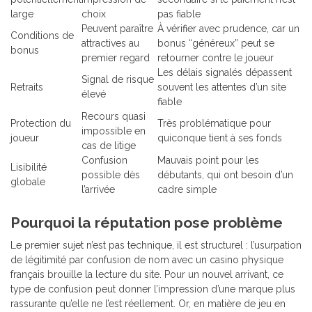
large
choix
pas fiable
Peuvent paraître
À vérifier avec prudence, car un
Conditions de
attractives au
bonus “généreux” peut se
bonus
premier regard
retourner contre le joueur
Les délais signalés dépassent
Signal de risque
Retraits
souvent les attentes d’un site
élevé
fiable
Recours quasi
Protection du
Très problématique pour
impossible en
joueur
quiconque tient à ses fonds
cas de litige
Confusion
Mauvais point pour les
Lisibilité
possible dès
débutants, qui ont besoin d’un
globale
l’arrivée
cadre simple
Pourquoi la réputation pose problème
Le premier sujet n’est pas technique, il est structurel : l’usurpation
de légitimité par confusion de nom avec un casino physique
français brouille la lecture du site. Pour un nouvel arrivant, ce
type de confusion peut donner l’impression d’une marque plus
rassurante qu’elle ne l’est réellement. Or, en matière de jeu en