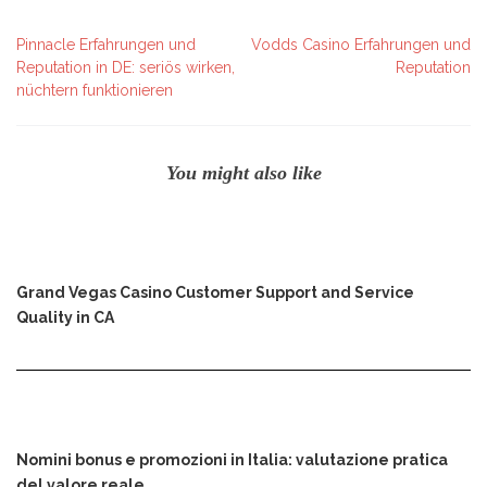
Post
Pinnacle Erfahrungen und
Vodds Casino Erfahrungen und
Reputation in DE: seriös wirken,
Reputation
navigation
nüchtern funktionieren
You might also like
Grand Vegas Casino Customer Support and Service
Quality in CA
Nomini bonus e promozioni in Italia: valutazione pratica
del valore reale