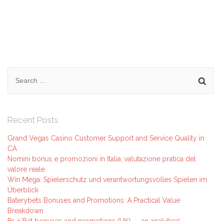
Search
for:
Recent Posts
Grand Vegas Casino Customer Support and Service Quality in
CA
Nomini bonus e promozioni in Italia: valutazione pratica del
valore reale
Win Mega: Spielerschutz und verantwortungsvolles Spielen im
Überblick
Baterybets Bonuses and Promotions: A Practical Value
Breakdown