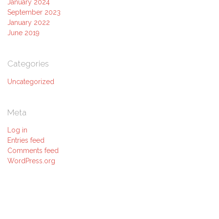
January 2024
September 2023
January 2022
June 2019
Categories
Uncategorized
Meta
Log in
Entries feed
Comments feed
WordPress.org