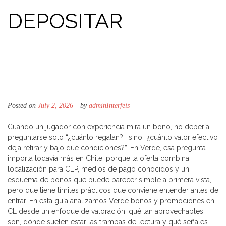
DEPOSITAR
Posted on
July 2, 2026
by
adminInterfeis
Cuando un jugador con experiencia mira un bono, no debería
preguntarse solo “¿cuánto regalan?”, sino “¿cuánto valor efectivo
deja retirar y bajo qué condiciones?”. En Verde, esa pregunta
importa todavía más en Chile, porque la oferta combina
localización para CLP, medios de pago conocidos y un
esquema de bonos que puede parecer simple a primera vista,
pero que tiene límites prácticos que conviene entender antes de
entrar. En esta guía analizamos Verde bonos y promociones en
CL desde un enfoque de valoración: qué tan aprovechables
son, dónde suelen estar las trampas de lectura y qué señales