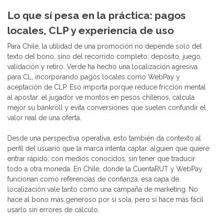
Lo que sí pesa en la práctica: pagos
locales, CLP y experiencia de uso
Para Chile, la utilidad de una promoción no depende solo del
texto del bono, sino del recorrido completo: depósito, juego,
validación y retiro. Verde ha hecho una localización agresiva
para CL, incorporando pagos locales como WebPay y
aceptación de CLP. Eso importa porque reduce fricción mental
al apostar: el jugador ve montos en pesos chilenos, calcula
mejor su bankroll y evita conversiones que suelen confundir el
valor real de una oferta.
Desde una perspectiva operativa, esto también da contexto al
perfil del usuario que la marca intenta captar: alguien que quiere
entrar rápido, con medios conocidos, sin tener que traducir
todo a otra moneda. En Chile, donde la CuentaRUT y WebPay
funcionan como referencias de confianza, esa capa de
localización vale tanto como una campaña de marketing. No
hace al bono más generoso por sí sola, pero sí hace más fácil
usarlo sin errores de cálculo.