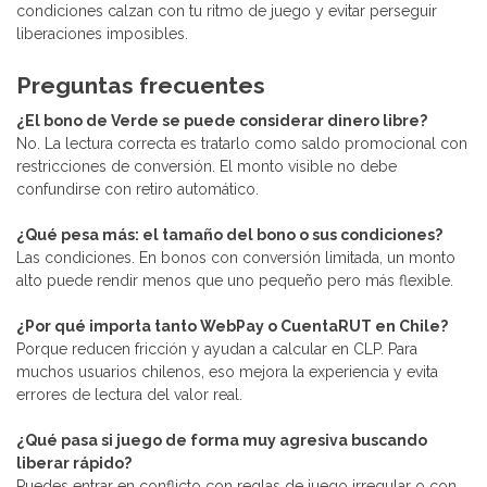
condiciones calzan con tu ritmo de juego y evitar perseguir
liberaciones imposibles.
Preguntas frecuentes
¿El bono de Verde se puede considerar dinero libre?
No. La lectura correcta es tratarlo como saldo promocional con
restricciones de conversión. El monto visible no debe
confundirse con retiro automático.
¿Qué pesa más: el tamaño del bono o sus condiciones?
Las condiciones. En bonos con conversión limitada, un monto
alto puede rendir menos que uno pequeño pero más flexible.
¿Por qué importa tanto WebPay o CuentaRUT en Chile?
Porque reducen fricción y ayudan a calcular en CLP. Para
muchos usuarios chilenos, eso mejora la experiencia y evita
errores de lectura del valor real.
¿Qué pasa si juego de forma muy agresiva buscando
liberar rápido?
Puedes entrar en conflicto con reglas de juego irregular o con