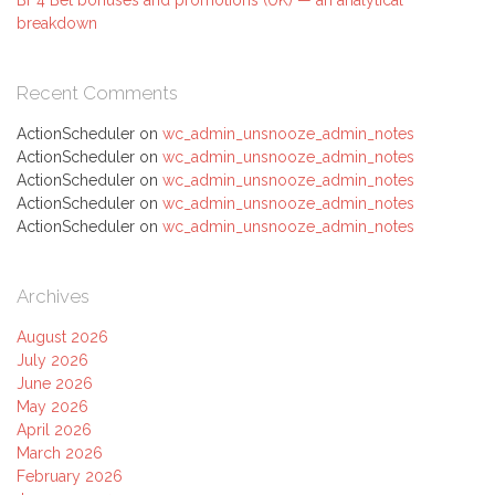
Br 4 Bet bonuses and promotions (UK) — an analytical
breakdown
Recent Comments
ActionScheduler
on
wc_admin_unsnooze_admin_notes
ActionScheduler
on
wc_admin_unsnooze_admin_notes
ActionScheduler
on
wc_admin_unsnooze_admin_notes
ActionScheduler
on
wc_admin_unsnooze_admin_notes
ActionScheduler
on
wc_admin_unsnooze_admin_notes
Archives
August 2026
July 2026
June 2026
May 2026
April 2026
March 2026
February 2026