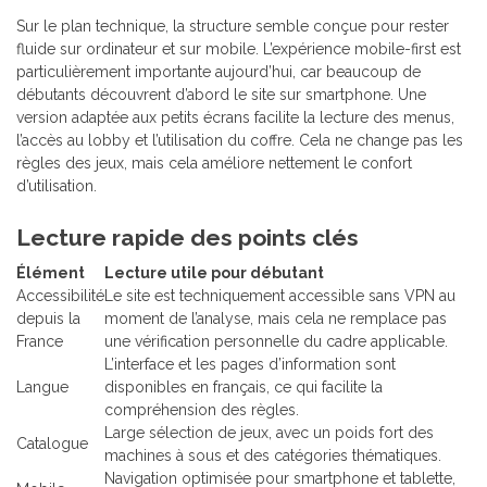
Sur le plan technique, la structure semble conçue pour rester
fluide sur ordinateur et sur mobile. L’expérience mobile-first est
particulièrement importante aujourd’hui, car beaucoup de
débutants découvrent d’abord le site sur smartphone. Une
version adaptée aux petits écrans facilite la lecture des menus,
l’accès au lobby et l’utilisation du coffre. Cela ne change pas les
règles des jeux, mais cela améliore nettement le confort
d’utilisation.
Lecture rapide des points clés
Élément
Lecture utile pour débutant
Accessibilité
Le site est techniquement accessible sans VPN au
depuis la
moment de l’analyse, mais cela ne remplace pas
France
une vérification personnelle du cadre applicable.
L’interface et les pages d’information sont
Langue
disponibles en français, ce qui facilite la
compréhension des règles.
Large sélection de jeux, avec un poids fort des
Catalogue
machines à sous et des catégories thématiques.
Navigation optimisée pour smartphone et tablette,