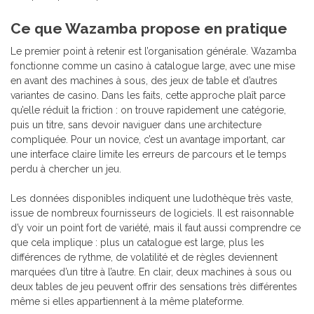
Ce que Wazamba propose en pratique
Le premier point à retenir est l’organisation générale. Wazamba
fonctionne comme un casino à catalogue large, avec une mise
en avant des machines à sous, des jeux de table et d’autres
variantes de casino. Dans les faits, cette approche plaît parce
qu’elle réduit la friction : on trouve rapidement une catégorie,
puis un titre, sans devoir naviguer dans une architecture
compliquée. Pour un novice, c’est un avantage important, car
une interface claire limite les erreurs de parcours et le temps
perdu à chercher un jeu.
Les données disponibles indiquent une ludothèque très vaste,
issue de nombreux fournisseurs de logiciels. Il est raisonnable
d’y voir un point fort de variété, mais il faut aussi comprendre ce
que cela implique : plus un catalogue est large, plus les
différences de rythme, de volatilité et de règles deviennent
marquées d’un titre à l’autre. En clair, deux machines à sous ou
deux tables de jeu peuvent offrir des sensations très différentes
même si elles appartiennent à la même plateforme.