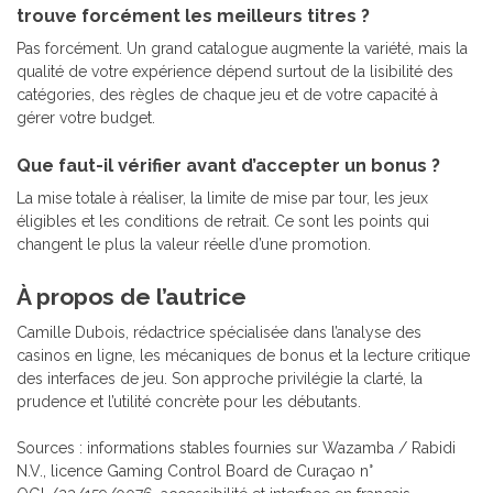
trouve forcément les meilleurs titres ?
Pas forcément. Un grand catalogue augmente la variété, mais la
qualité de votre expérience dépend surtout de la lisibilité des
catégories, des règles de chaque jeu et de votre capacité à
gérer votre budget.
Que faut-il vérifier avant d’accepter un bonus ?
La mise totale à réaliser, la limite de mise par tour, les jeux
éligibles et les conditions de retrait. Ce sont les points qui
changent le plus la valeur réelle d’une promotion.
À propos de l’autrice
Camille Dubois, rédactrice spécialisée dans l’analyse des
casinos en ligne, les mécaniques de bonus et la lecture critique
des interfaces de jeu. Son approche privilégie la clarté, la
prudence et l’utilité concrète pour les débutants.
Sources : informations stables fournies sur Wazamba / Rabidi
N.V., licence Gaming Control Board de Curaçao n°