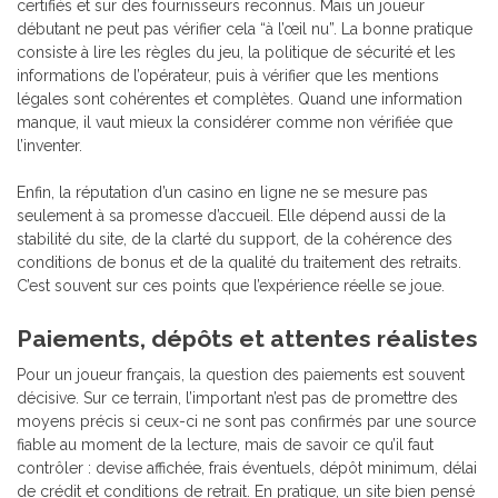
certifiés et sur des fournisseurs reconnus. Mais un joueur
débutant ne peut pas vérifier cela “à l’œil nu”. La bonne pratique
consiste à lire les règles du jeu, la politique de sécurité et les
informations de l’opérateur, puis à vérifier que les mentions
légales sont cohérentes et complètes. Quand une information
manque, il vaut mieux la considérer comme non vérifiée que
l’inventer.
Enfin, la réputation d’un casino en ligne ne se mesure pas
seulement à sa promesse d’accueil. Elle dépend aussi de la
stabilité du site, de la clarté du support, de la cohérence des
conditions de bonus et de la qualité du traitement des retraits.
C’est souvent sur ces points que l’expérience réelle se joue.
Paiements, dépôts et attentes réalistes
Pour un joueur français, la question des paiements est souvent
décisive. Sur ce terrain, l’important n’est pas de promettre des
moyens précis si ceux-ci ne sont pas confirmés par une source
fiable au moment de la lecture, mais de savoir ce qu’il faut
contrôler : devise affichée, frais éventuels, dépôt minimum, délai
de crédit et conditions de retrait. En pratique, un site bien pensé