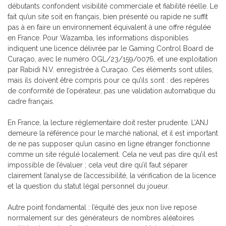
débutants confondent visibilité commerciale et fiabilité réelle. Le
fait qu’un site soit en français, bien présenté ou rapide ne suffit
pas à en faire un environnement équivalent à une offre régulée
en France. Pour Wazamba, les informations disponibles
indiquent une licence délivrée par le Gaming Control Board de
Curaçao, avec le numéro OGL/23/159/0076, et une exploitation
par Rabidi N.V. enregistrée à Curaçao. Ces éléments sont utiles,
mais ils doivent être compris pour ce qu’ils sont : des repères
de conformité de l’opérateur, pas une validation automatique du
cadre français.
En France, la lecture réglementaire doit rester prudente. L’ANJ
demeure la référence pour le marché national, et il est important
de ne pas supposer qu’un casino en ligne étranger fonctionne
comme un site régulé localement. Cela ne veut pas dire qu’il est
impossible de l’évaluer ; cela veut dire qu’il faut séparer
clairement l’analyse de l’accessibilité, la vérification de la licence
et la question du statut légal personnel du joueur.
Autre point fondamental : l’équité des jeux non live repose
normalement sur des générateurs de nombres aléatoires