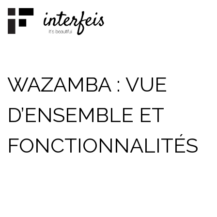
Skip
to
content
WAZAMBA : VUE
D’ENSEMBLE ET
FONCTIONNALITÉS