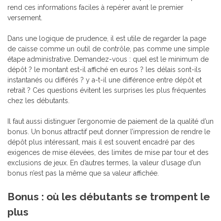
rend ces informations faciles à repérer avant le premier
versement.
Dans une logique de prudence, il est utile de regarder la page
de caisse comme un outil de contrôle, pas comme une simple
étape administrative. Demandez-vous : quel est le minimum de
dépôt ? le montant est-il affiché en euros ? les délais sont-ils
instantanés ou différés ? y a-t-il une différence entre dépôt et
retrait ? Ces questions évitent les surprises les plus fréquentes
chez les débutants.
Il faut aussi distinguer l’ergonomie de paiement de la qualité d’un
bonus. Un bonus attractif peut donner l’impression de rendre le
dépôt plus intéressant, mais il est souvent encadré par des
exigences de mise élevées, des limites de mise par tour et des
exclusions de jeux. En d’autres termes, la valeur d’usage d’un
bonus n’est pas la même que sa valeur affichée.
Bonus : où les débutants se trompent le
plus