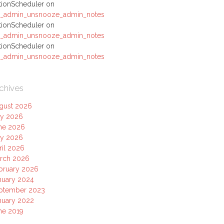
tionScheduler
on
_admin_unsnooze_admin_notes
tionScheduler
on
_admin_unsnooze_admin_notes
tionScheduler
on
_admin_unsnooze_admin_notes
chives
gust 2026
ly 2026
ne 2026
y 2026
ril 2026
rch 2026
bruary 2026
nuary 2024
ptember 2023
nuary 2022
ne 2019