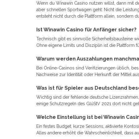
Wenn du Winawin Casino nutzen willst, dann mit d
aber schnellen Sportwagen geht: Nicht die Leistun
entsteht nicht durch die Plattform allein, sondern d
Ist Winawin Casino für Anfänger sicher?
Technisch gibt es sinnvolle Sicherheitsbausteine wi
Ohne eigene Limits und Disziplin ist die Plattform 
Warum werden Auszahlungen manchmal
Bei Online-Casinos sind Verifizierungen üblich, be
Nachweise zur Identität oder Herkunft der Mittel 
Was ist für Spieler aus Deutschland be
Wichtig sind der fehlende deutsche Lizenzrahmen
einige Schutzregeln des GlüStV 2021 dort nicht gelt
Welche Einstellung ist bei Winawin Cas
Ein festes Budget, kurze Sessions, aktivierte Kontos
Alles andere erhöht die Wahrscheinlichkeit, dass au