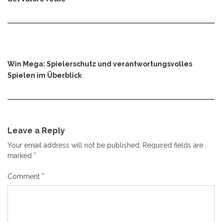
Win Mega: Spielerschutz und verantwortungsvolles
Spielen im Überblick
Leave a Reply
Your email address will not be published.
Required fields are
marked
*
Comment
*