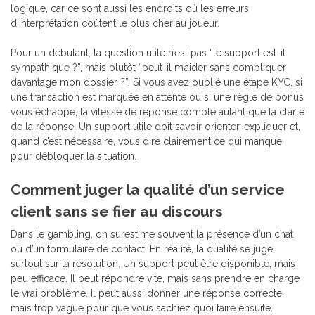
logique, car ce sont aussi les endroits où les erreurs
d’interprétation coûtent le plus cher au joueur.
Pour un débutant, la question utile n’est pas “le support est-il
sympathique ?”, mais plutôt “peut-il m’aider sans compliquer
davantage mon dossier ?”. Si vous avez oublié une étape KYC, si
une transaction est marquée en attente ou si une règle de bonus
vous échappe, la vitesse de réponse compte autant que la clarté
de la réponse. Un support utile doit savoir orienter, expliquer et,
quand c’est nécessaire, vous dire clairement ce qui manque
pour débloquer la situation.
Comment juger la qualité d’un service
client sans se fier au discours
Dans le gambling, on surestime souvent la présence d’un chat
ou d’un formulaire de contact. En réalité, la qualité se juge
surtout sur la résolution. Un support peut être disponible, mais
peu efficace. Il peut répondre vite, mais sans prendre en charge
le vrai problème. Il peut aussi donner une réponse correcte,
mais trop vague pour que vous sachiez quoi faire ensuite.