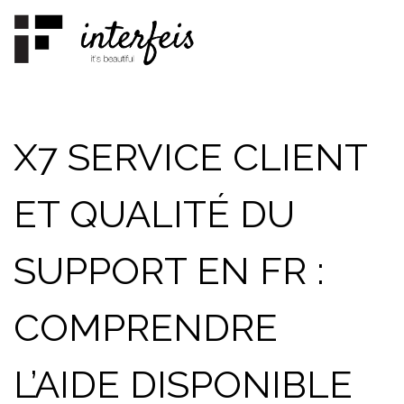
Skip
to
content
X7 SERVICE CLIENT
ET QUALITÉ DU
SUPPORT EN FR :
COMPRENDRE
L’AIDE DISPONIBLE