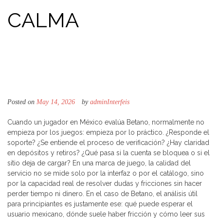
CALMA
Posted on
May 14, 2026
by
adminInterfeis
Cuando un jugador en México evalúa Betano, normalmente no
empieza por los juegos: empieza por lo práctico. ¿Responde el
soporte? ¿Se entiende el proceso de verificación? ¿Hay claridad
en depósitos y retiros? ¿Qué pasa si la cuenta se bloquea o si el
sitio deja de cargar? En una marca de juego, la calidad del
servicio no se mide solo por la interfaz o por el catálogo, sino
por la capacidad real de resolver dudas y fricciones sin hacer
perder tiempo ni dinero. En el caso de Betano, el análisis útil
para principiantes es justamente ese: qué puede esperar el
usuario mexicano, dónde suele haber fricción y cómo leer sus