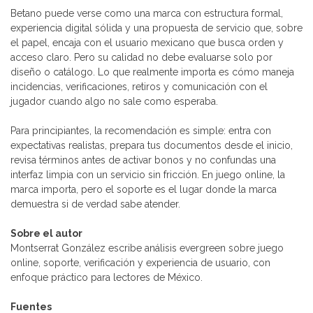
Betano puede verse como una marca con estructura formal,
experiencia digital sólida y una propuesta de servicio que, sobre
el papel, encaja con el usuario mexicano que busca orden y
acceso claro. Pero su calidad no debe evaluarse solo por
diseño o catálogo. Lo que realmente importa es cómo maneja
incidencias, verificaciones, retiros y comunicación con el
jugador cuando algo no sale como esperaba.
Para principiantes, la recomendación es simple: entra con
expectativas realistas, prepara tus documentos desde el inicio,
revisa términos antes de activar bonos y no confundas una
interfaz limpia con un servicio sin fricción. En juego online, la
marca importa, pero el soporte es el lugar donde la marca
demuestra si de verdad sabe atender.
Sobre el autor
Montserrat González escribe análisis evergreen sobre juego
online, soporte, verificación y experiencia de usuario, con
enfoque práctico para lectores de México.
Fuentes