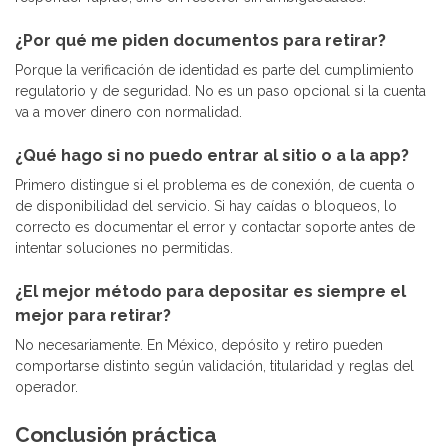
¿Por qué me piden documentos para retirar?
Porque la verificación de identidad es parte del cumplimiento
regulatorio y de seguridad. No es un paso opcional si la cuenta
va a mover dinero con normalidad.
¿Qué hago si no puedo entrar al sitio o a la app?
Primero distingue si el problema es de conexión, de cuenta o
de disponibilidad del servicio. Si hay caídas o bloqueos, lo
correcto es documentar el error y contactar soporte antes de
intentar soluciones no permitidas.
¿El mejor método para depositar es siempre el
mejor para retirar?
No necesariamente. En México, depósito y retiro pueden
comportarse distinto según validación, titularidad y reglas del
operador.
Conclusión práctica