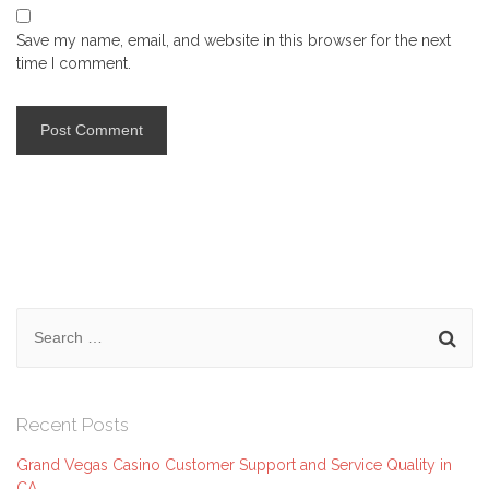
Save my name, email, and website in this browser for the next
time I comment.
Search
for:
Recent Posts
Grand Vegas Casino Customer Support and Service Quality in
CA