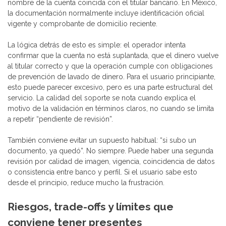
nombre de la cuenta coincida con el titular bancario. En México,
la documentación normalmente incluye identificación oficial
vigente y comprobante de domicilio reciente.
La lógica detrás de esto es simple: el operador intenta
confirmar que la cuenta no está suplantada, que el dinero vuelve
al titular correcto y que la operación cumple con obligaciones
de prevención de lavado de dinero. Para el usuario principiante,
esto puede parecer excesivo, pero es una parte estructural del
servicio. La calidad del soporte se nota cuando explica el
motivo de la validación en términos claros, no cuando se limita
a repetir “pendiente de revisión”.
También conviene evitar un supuesto habitual: “si subo un
documento, ya quedó”. No siempre. Puede haber una segunda
revisión por calidad de imagen, vigencia, coincidencia de datos
o consistencia entre banco y perfil. Si el usuario sabe esto
desde el principio, reduce mucho la frustración.
Riesgos, trade-offs y límites que
conviene tener presentes