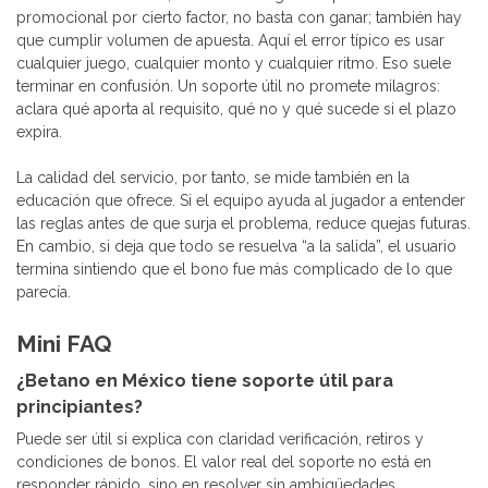
promocional por cierto factor, no basta con ganar; también hay
que cumplir volumen de apuesta. Aquí el error típico es usar
cualquier juego, cualquier monto y cualquier ritmo. Eso suele
terminar en confusión. Un soporte útil no promete milagros:
aclara qué aporta al requisito, qué no y qué sucede si el plazo
expira.
La calidad del servicio, por tanto, se mide también en la
educación que ofrece. Si el equipo ayuda al jugador a entender
las reglas antes de que surja el problema, reduce quejas futuras.
En cambio, si deja que todo se resuelva “a la salida”, el usuario
termina sintiendo que el bono fue más complicado de lo que
parecía.
Mini FAQ
¿Betano en México tiene soporte útil para
principiantes?
Puede ser útil si explica con claridad verificación, retiros y
condiciones de bonos. El valor real del soporte no está en
responder rápido, sino en resolver sin ambigüedades.