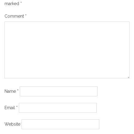
marked
*
Comment
*
Name
*
Email
*
Website