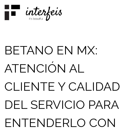
Skip
to
content
BETANO EN MX:
ATENCIÓN AL
CLIENTE Y CALIDAD
DEL SERVICIO PARA
ENTENDERLO CON