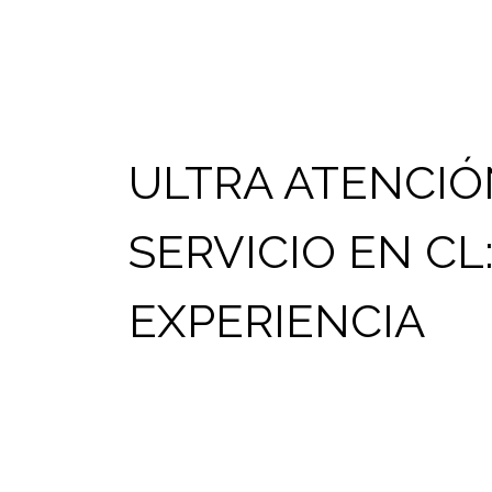
Skip
to
content
ULTRA ATENCIÓN
SERVICIO EN CL
EXPERIENCIA