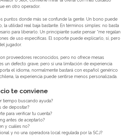
ue en otro operador.
e los puntos donde más se confunde la gente. Un bono puede
to, la utilidad real baja bastante. En términos simples: no basta
sario para liberarlo. Un principiante suele pensar “me regalan
nes de uso específicas. El soporte puede explicarlo, sí, pero
del jugador.
ja con proveedores reconocidos, pero no ofrece mesas
es un defecto grave, pero sí una limitación de experiencia
importa el idioma, normalmente bastará con español genérico
chilena, la experiencia puede sentirse menos personalizada.
icio te conviene
der tiempo buscando ayuda?
s de depositar?
 para verificar tu cuenta?
ing antes de aceptarlo?
en y cuáles no?
cional y no una operadora local regulada por la SCJ?