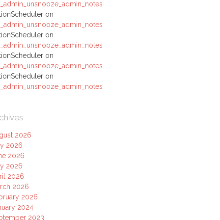
_admin_unsnooze_admin_notes
tionScheduler
on
_admin_unsnooze_admin_notes
tionScheduler
on
_admin_unsnooze_admin_notes
tionScheduler
on
_admin_unsnooze_admin_notes
tionScheduler
on
_admin_unsnooze_admin_notes
chives
gust 2026
ly 2026
ne 2026
y 2026
ril 2026
rch 2026
bruary 2026
nuary 2024
ptember 2023