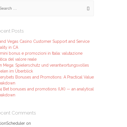
arch
:
cent Posts
and Vegas Casino Customer Support and Service
ality in CA
mini bonus e promozioni in Italia: valutazione
tica del valore reale
n Mega: Spielerschutz und verantwortungsvolles
ielen im Überblick
terybets Bonuses and Promotions: A Practical Value
eakdown
 4 Bet bonuses and promotions (UK) — an analytical
eakdown
ecent Comments
tionScheduler
on