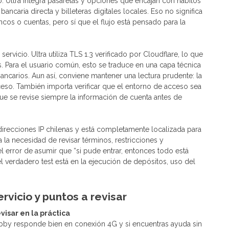
io. Ultra integra pasarelas y opciones que encajan con hábitos
ncaria directa y billeteras digitales locales. Eso no significa
cos o cuentas, pero sí que el flujo está pensado para la
ervicio. Ultra utiliza TLS 1.3 verificado por Cloudflare, lo que
s. Para el usuario común, esto se traduce en una capa técnica
ncarios. Aun así, conviene mantener una lectura prudente: la
ceso. También importa verificar que el entorno de acceso sea
ue se revise siempre la información de cuenta antes de
direcciones IP chilenas y está completamente localizada para
a la necesidad de revisar términos, restricciones y
 error de asumir que “si pude entrar, entonces todo está
 el verdadero test está en la ejecución de depósitos, uso del
rvicio y puntos a revisar
visar en la práctica
obby responde bien en conexión 4G y si encuentras ayuda sin