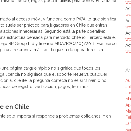
l mismo tiempo, reglas poco intuitivas para bonos. En Ultra, el
wc
Ac
wc
rientado al acceso móvil y funciona como PWA, lo que significa
Ac
o suele ser práctico para jugadores en Chile que entran
wc
talaciones innecesarias. Segundo está la parte operativa:
Ac
una estructura pensada para mercado chileno. Tercero está el
wc
ra bajo BP Group Ltd y licencia MGA/B2C/203/2011. Ese marco
Ac
rega una referencia más sólida que la de operadores sin
wc
una página cargue rápido no significa que todos los
Ar
a licencia no significa que el soporte resuelva cualquier
ión al cliente, la pregunta correcta no es si “sirven o no
Au
udas de registro, verificación, pagos, términos
Ju
Ju
Ma
Ap
e en Chile
Ma
iente solo importa si responde a problemas cotidianos. Y en
Fe
Ja
Se