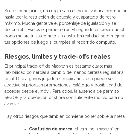
Si eres principiante, una regla sana es no activar una promoción
hasta leer la restricción de apuesta y el apartado de retiro
máximo. Mucha gente ve el porcentaje de igualación y se
detiene ahí. Ese es el primer error. El segundo es creer que el
bono mejora tu saldo neto sin costo. En realidad, solo mejora
tus opciones de juego si cumples el recorrido completo.
Riesgos, límites y trade-offs reales
El principal trade-off de Maxxwin es bastante claro: más
flexibilidad comercial a cambio de menos certeza regulatoria
local. Para algunos jugadores mexicanos, eso puede ser
atractivo si priorizan promociones, catálogo y posibilidad de
acceder desde el móvil. Para otros, la ausencia de permiso
SEGOB y la operación offshore son suficiente motivo para no
avanzar.
Hay otros riesgos que también conviene poner sobre la mesa:
Confusión de marca:
el término “maxwin” en