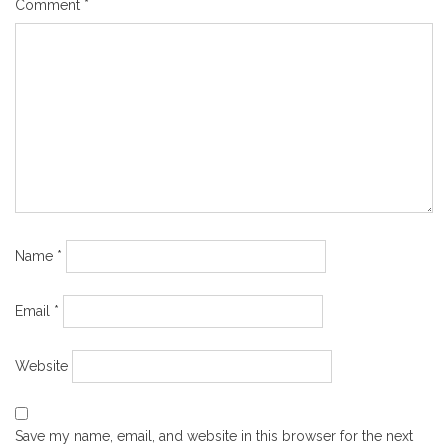
Comment
*
Name
*
Email
*
Website
Save my name, email, and website in this browser for the next