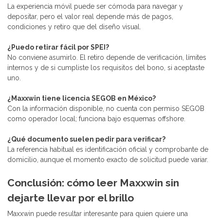
La experiencia móvil puede ser cómoda para navegar y
depositar, pero el valor real depende más de pagos,
condiciones y retiro que del diseño visual.
¿Puedo retirar fácil por SPEI?
No conviene asumirlo. El retiro depende de verificación, límites
internos y de si cumpliste los requisitos del bono, si aceptaste
uno.
¿Maxxwin tiene licencia SEGOB en México?
Con la información disponible, no cuenta con permiso SEGOB
como operador local; funciona bajo esquemas offshore.
¿Qué documento suelen pedir para verificar?
La referencia habitual es identificación oficial y comprobante de
domicilio, aunque el momento exacto de solicitud puede variar.
Conclusión: cómo leer Maxxwin sin
dejarte llevar por el brillo
Maxxwin puede resultar interesante para quien quiere una