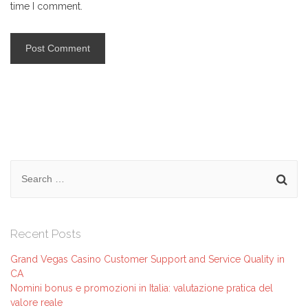
time I comment.
Search
for:
Recent Posts
Grand Vegas Casino Customer Support and Service Quality in
CA
Nomini bonus e promozioni in Italia: valutazione pratica del
valore reale