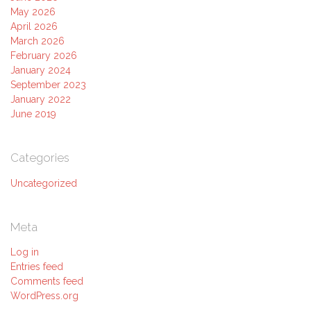
May 2026
April 2026
March 2026
February 2026
January 2024
September 2023
January 2022
June 2019
Categories
Uncategorized
Meta
Log in
Entries feed
Comments feed
WordPress.org