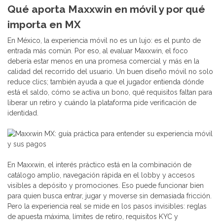
Qué aporta Maxxwin en móvil y por qué
importa en MX
En México, la experiencia móvil no es un lujo: es el punto de
entrada más común. Por eso, al evaluar Maxxwin, el foco
debería estar menos en una promesa comercial y más en la
calidad del recorrido del usuario. Un buen diseño móvil no solo
reduce clics; también ayuda a que el jugador entienda dónde
está el saldo, cómo se activa un bono, qué requisitos faltan para
liberar un retiro y cuándo la plataforma pide verificación de
identidad.
En Maxxwin, el interés práctico está en la combinación de
catálogo amplio, navegación rápida en el lobby y accesos
visibles a depósito y promociones. Eso puede funcionar bien
para quien busca entrar, jugar y moverse sin demasiada fricción.
Pero la experiencia real se mide en los pasos invisibles: reglas
de apuesta máxima, límites de retiro, requisitos KYC y