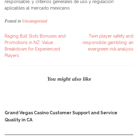
responsable, y criterios generales de uso y regulación
aplicables al mercado mexicano.
Posted in
Uncategorized
Post
Raging Bull Slots Bonuses and
Twin player safety and
Promotions in NZ: Value
responsible gambling: an
navigation
Breakdown for Experienced
evergreen risk analysis
Players
You might also like
Grand Vegas Casino Customer Support and Service
Quality in CA