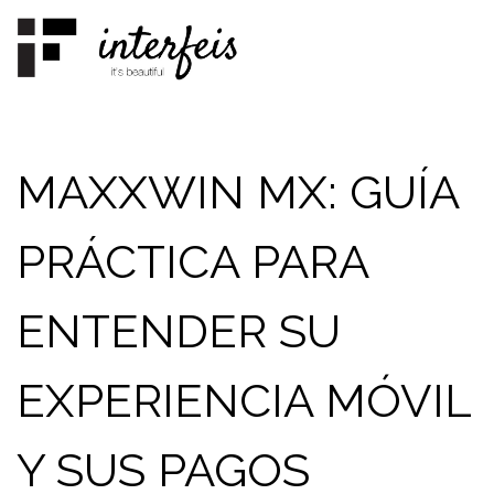
Skip
to
content
MAXXWIN MX: GUÍA
PRÁCTICA PARA
ENTENDER SU
EXPERIENCIA MÓVIL
Y SUS PAGOS