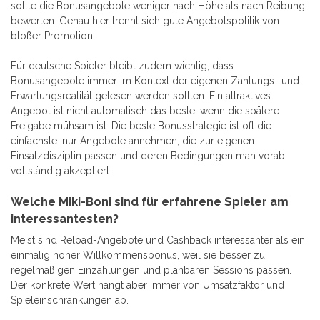
sollte die Bonusangebote weniger nach Höhe als nach Reibung
bewerten. Genau hier trennt sich gute Angebotspolitik von
bloßer Promotion.
Für deutsche Spieler bleibt zudem wichtig, dass
Bonusangebote immer im Kontext der eigenen Zahlungs- und
Erwartungsrealität gelesen werden sollten. Ein attraktives
Angebot ist nicht automatisch das beste, wenn die spätere
Freigabe mühsam ist. Die beste Bonusstrategie ist oft die
einfachste: nur Angebote annehmen, die zur eigenen
Einsatzdisziplin passen und deren Bedingungen man vorab
vollständig akzeptiert.
Welche Miki-Boni sind für erfahrene Spieler am
interessantesten?
Meist sind Reload-Angebote und Cashback interessanter als ein
einmalig hoher Willkommensbonus, weil sie besser zu
regelmäßigen Einzahlungen und planbaren Sessions passen.
Der konkrete Wert hängt aber immer von Umsatzfaktor und
Spieleinschränkungen ab.