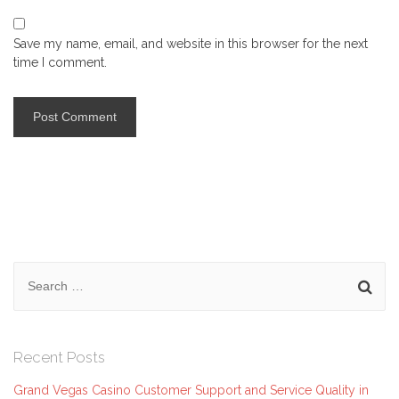
Save my name, email, and website in this browser for the next
time I comment.
Search
for:
Recent Posts
Grand Vegas Casino Customer Support and Service Quality in