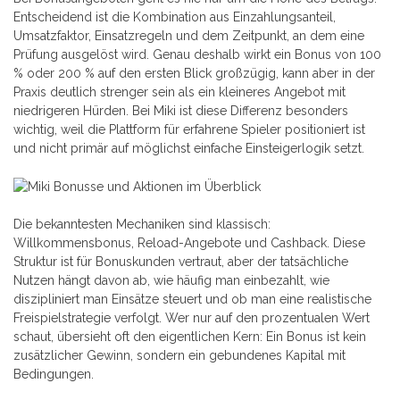
Entscheidend ist die Kombination aus Einzahlungsanteil,
Umsatzfaktor, Einsatzregeln und dem Zeitpunkt, an dem eine
Prüfung ausgelöst wird. Genau deshalb wirkt ein Bonus von 100
% oder 200 % auf den ersten Blick großzügig, kann aber in der
Praxis deutlich strenger sein als ein kleineres Angebot mit
niedrigeren Hürden. Bei Miki ist diese Differenz besonders
wichtig, weil die Plattform für erfahrene Spieler positioniert ist
und nicht primär auf möglichst einfache Einsteigerlogik setzt.
Die bekanntesten Mechaniken sind klassisch:
Willkommensbonus, Reload-Angebote und Cashback. Diese
Struktur ist für Bonuskunden vertraut, aber der tatsächliche
Nutzen hängt davon ab, wie häufig man einbezahlt, wie
diszipliniert man Einsätze steuert und ob man eine realistische
Freispielstrategie verfolgt. Wer nur auf den prozentualen Wert
schaut, übersieht oft den eigentlichen Kern: Ein Bonus ist kein
zusätzlicher Gewinn, sondern ein gebundenes Kapital mit
Bedingungen.