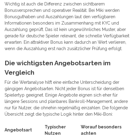
Wichtig ist auch die Differenz zwischen sichtbarem
Bonusversprechen und operativer Realität. Bei Miki werden
Bonusguthaben und Auszahlungen laut den verfügbaren
Informationen besonders im Zusammenhang mit KYC und
Auszahlung geprüft. Das ist kein ungewöhnliches Muster, aber
gerade für deutsche Spieler relevant, die schnelle Verfügbarkeit
erwarten. Ein attraktiver Bonus kann dadurch an Wert verlieren,
wenn die Auszahlung erst nach zusätzlicher Prüfung erfolgt.
Die wichtigsten Angebotsarten im
Vergleich
Für die Wertanalyse hilft eine einfache Unterscheidung der
gängigen Angebotsarten. Nicht jeder Bonus ist für denselben
Spielertyp geeignet. Einige Angebote eignen sich eher für
längere Sessions und planbares Bankroll-Management, andere
nur für Nutzer, die ohnehin regelmäßig einzahlen. Die folgende
Übersicht zeigt die typische Logik hinter den Miki-Boni:
Typischer
Worauf besonders
Angebotsart
Nutzen
achten