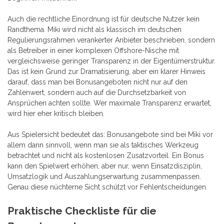
Auch die rechtliche Einordnung ist für deutsche Nutzer kein
Randthema. Miki wird nicht als klassisch im deutschen
Regulierungsrahmen verankerter Anbieter beschrieben, sondern
als Betreiber in einer komplexen Offshore-Nische mit
vergleichsweise geringer Transparenz in der Eigentümerstruktur.
Das ist kein Grund zur Dramatisierung, aber ein klarer Hinweis
darauf, dass man bei Bonusangeboten nicht nur auf den
Zahlenwert, sondern auch auf die Durchsetzbarkeit von
Ansprüchen achten sollte. Wer maximale Transparenz erwartet,
wird hier eher kritisch bleiben.
Aus Spielersicht bedeutet das: Bonusangebote sind bei Miki vor
allem dann sinnvoll, wenn man sie als taktisches Werkzeug
betrachtet und nicht als kostenlosen Zusatzvorteil. Ein Bonus
kann den Spielwert erhöhen, aber nur, wenn Einsatzdisziplin,
Umsatzlogik und Auszahlungserwartung zusammenpassen.
Genau diese nüchterne Sicht schützt vor Fehlentscheidungen.
Praktische Checkliste für die