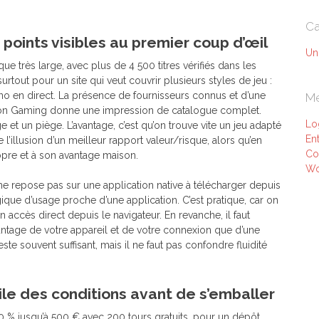
Ca
 points visibles au premier coup d’œil
Un
ue très large, avec plus de 4 500 titres vérifiés dans les
rtout pour un site qui veut couvrir plusieurs styles de jeu :
ino en direct. La présence de fournisseurs connus et d’une
M
tion Gaming donne une impression de catalogue complet.
Lo
e et un piège. L’avantage, c’est qu’on trouve vite un jeu adapté
Ent
l’illusion d’un meilleur rapport valeur/risque, alors qu’en
Co
opre et à son avantage maison.
Wo
ne repose pas sur une application native à télécharger depuis
gique d’usage proche d’une application. C’est pratique, car on
 un accès direct depuis le navigateur. En revanche, il faut
antage de votre appareil et de votre connexion que d’une
ste souvent suffisant, mais il ne faut pas confondre fluidité
ile des conditions avant de s’emballer
 % jusqu’à 500 € avec 200 tours gratuits, pour un dépôt