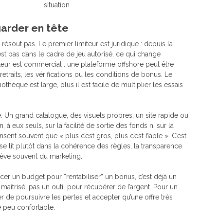
situation
 garder en tête
 résout pas. Le premier limiteur est juridique : depuis la
est pas dans le cadre de jeu autorisé, ce qui change
iteur est commercial : une plateforme offshore peut être
retraits, les vérifications ou les conditions de bonus. Le
othèque est large, plus il est facile de multiplier les essais
e. Un grand catalogue, des visuels propres, un site rapide ou
 à eux seuls, sur la facilité de sortie des fonds ni sur la
ent souvent que « plus c’est gros, plus c’est fiable ». C’est
se lit plutôt dans la cohérence des règles, la transparence
relève souvent du marketing.
rcer un budget pour “rentabiliser” un bonus, c’est déjà un
t maîtrisé, pas un outil pour récupérer de l’argent. Pour un
er de poursuivre les pertes et accepter qu’une offre très
 peu confortable.