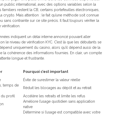
ublic international, avec des options variables selon la
s familiers restent la CB, certains portefeuilles électroniques,
la crypto. Mais attention : le fait qu’une méthode soit connue
u sans contrainte sur ce site précis. Il faut toujours vérifier la
vérification.
données indiquent un délai interne annoncé pouvant aller
on le niveau de vérification KYC. C’est là que les débutants se
it dépend uniquement du casino, alors qu’il dépend aussi de la
e la cohérence des informations fournies. En clair, un compte
ttente longue et frustrante.
er
Pourquoi c’est important
e
Évite de surestimer la valeur réelle
s, temps de
Réduit les blocages au dépôt et au retrait
u profil
Accélère les retraits et limite les refus
Améliore l’usage quotidien sans application
ion
native
Détermine si l’usage est compatible avec votre