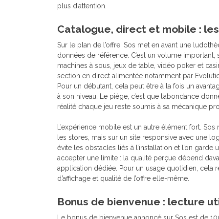
plus d’attention.
Catalogue, direct et mobile : les
Sur le plan de l’offre, Sos met en avant une ludothèq
données de référence. C’est un volume important, su
machines à sous, jeux de table, vidéo poker et cas
section en direct alimentée notamment par Evolu
Pour un débutant, cela peut être à la fois un avantag
à son niveau. Le piège, c’est que l’abondance donne 
réalité chaque jeu reste soumis à sa mécanique pr
L’expérience mobile est un autre élément fort. Sos 
les stores, mais sur un site responsive avec une lo
évite les obstacles liés à l’installation et l’on garde
accepter une limite : la qualité perçue dépend dav
application dédiée. Pour un usage quotidien, cela re
d’affichage et qualité de l’offre elle-même.
Bonus de bienvenue : lecture ut
Le bonus de bienvenue annoncé sur Sos est de 100