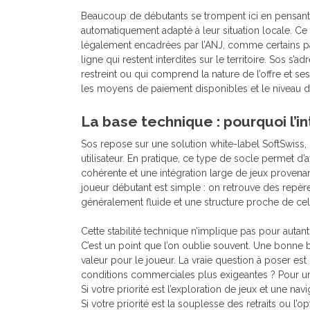
Beaucoup de débutants se trompent ici en pensant q
automatiquement adapté à leur situation locale. Ce n’e
légalement encadrées par l’ANJ, comme certains pari
ligne qui restent interdites sur le territoire. Sos s
restreint ou qui comprend la nature de l’offre et ses 
les moyens de paiement disponibles et le niveau 
La base technique : pourquoi l’in
Sos repose sur une solution white-label SoftSwiss,
utilisateur. En pratique, ce type de socle permet d’a
cohérente et une intégration large de jeux provena
joueur débutant est simple : on retrouve des repèr
généralement fluide et une structure proche de c
Cette stabilité technique n’implique pas pour autant
C’est un point que l’on oublie souvent. Une bonne 
valeur pour le joueur. La vraie question à poser es
conditions commerciales plus exigeantes ? Pour un
Si votre priorité est l’exploration de jeux et une na
Si votre priorité est la souplesse des retraits ou l’