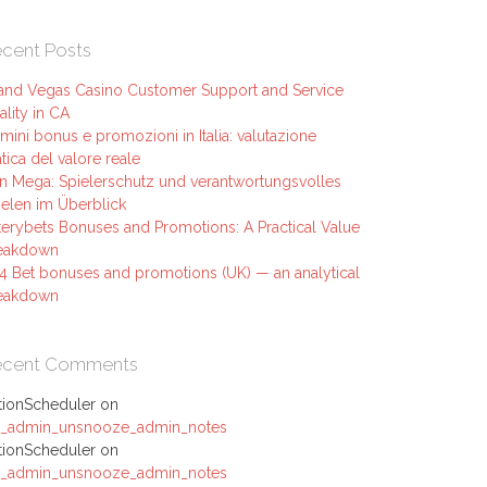
cent Posts
and Vegas Casino Customer Support and Service
ality in CA
mini bonus e promozioni in Italia: valutazione
tica del valore reale
n Mega: Spielerschutz und verantwortungsvolles
ielen im Überblick
terybets Bonuses and Promotions: A Practical Value
eakdown
 4 Bet bonuses and promotions (UK) — an analytical
eakdown
ecent Comments
tionScheduler
on
_admin_unsnooze_admin_notes
tionScheduler
on
_admin_unsnooze_admin_notes