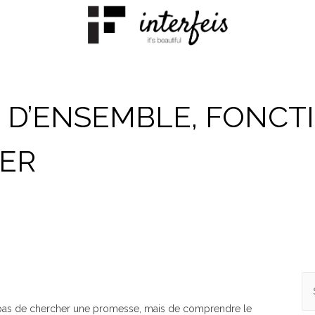
UE D’ENSEMBLE, FONC
IER
Se
for
pas de chercher une promesse, mais de comprendre le