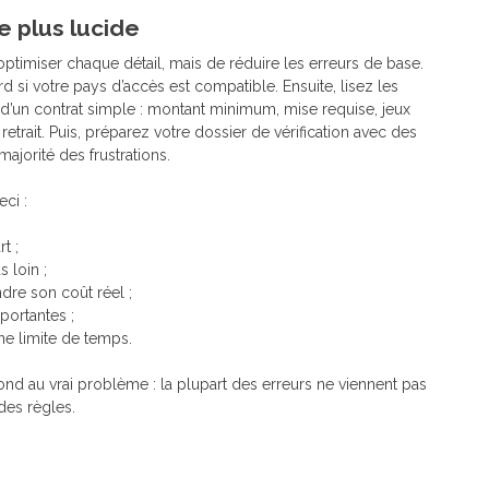
 plus lucide
’optimiser chaque détail, mais de réduire les erreurs de base.
rd si votre pays d’accès est compatible. Ensuite, lisez les
d’un contrat simple : montant minimum, mise requise, jeux
e retrait. Puis, préparez votre dossier de vérification avec des
majorité des frustrations.
ci :
t ;
s loin ;
re son coût réel ;
portantes ;
une limite de temps.
nd au vrai problème : la plupart des erreurs ne viennent pas
des règles.