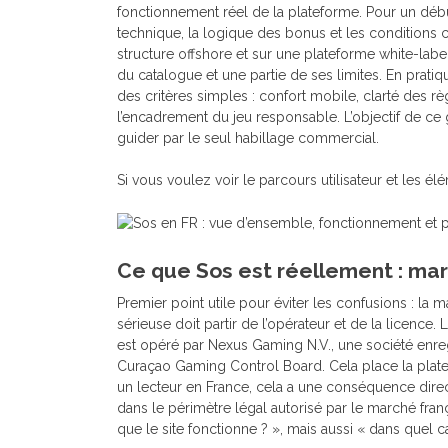
fonctionnement réel de la plateforme. Pour un débuta
technique, la logique des bonus et les conditions 
structure offshore et sur une plateforme white-label
du catalogue et une partie de ses limites. En pratiqu
des critères simples : confort mobile, clarté des règ
l’encadrement du jeu responsable. L’objectif de ce g
guider par le seul habillage commercial.
Si vous voulez voir le parcours utilisateur et le
Ce que Sos est réellement : ma
Premier point utile pour éviter les confusions : la 
sérieuse doit partir de l’opérateur et de la licenc
est opéré par Nexus Gaming N.V., une société enreg
Curaçao Gaming Control Board. Cela place la platef
un lecteur en France, cela a une conséquence direct
dans le périmètre légal autorisé par le marché franç
que le site fonctionne ? », mais aussi « dans quel c