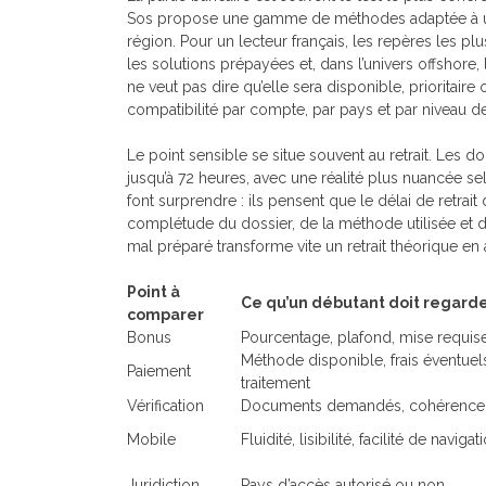
Sos propose une gamme de méthodes adaptée à un p
région. Pour un lecteur français, les repères les plu
les solutions prépayées et, dans l’univers offshore, 
ne veut pas dire qu’elle sera disponible, prioritaire o
compatibilité par compte, par pays et par niveau de 
Le point sensible se situe souvent au retrait. Les 
jusqu’à 72 heures, avec une réalité plus nuancée sel
font surprendre : ils pensent que le délai de retra
complétude du dossier, de la méthode utilisée et d
mal préparé transforme vite un retrait théorique en a
Point à
Ce qu’un débutant doit regard
comparer
Bonus
Pourcentage, plafond, mise requis
Méthode disponible, frais éventuel
Paiement
traitement
Vérification
Documents demandés, cohérence d
Mobile
Fluidité, lisibilité, facilité de navigat
Juridiction
Pays d’accès autorisé ou non