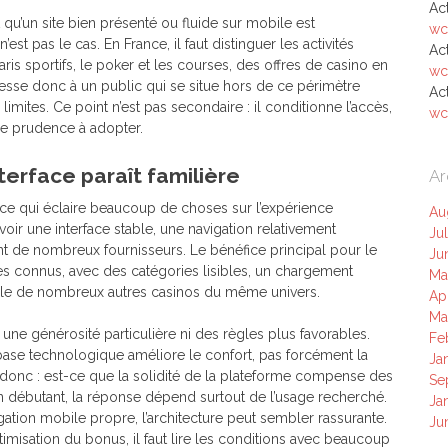
Ac
u’un site bien présenté ou fluide sur mobile est
wc
st pas le cas. En France, il faut distinguer les activités
Ac
s sportifs, le poker et les courses, des offres de casino en
wc
’adresse donc à un public qui se situe hors de ce périmètre
Ac
limites. Ce point n’est pas secondaire : il conditionne l’accès,
wc
de prudence à adopter.
terface paraît familière
Ar
 ce qui éclaire beaucoup de choses sur l’expérience
Au
voir une interface stable, une navigation relativement
Ju
nt de nombreux fournisseurs. Le bénéfice principal pour le
Ju
es connus, avec des catégories lisibles, un chargement
Ma
elle de nombreux autres casinos du même univers.
Ap
Ma
 une générosité particulière ni des règles plus favorables.
Fe
base technologique améliore le confort, pas forcément la
Ja
t donc : est-ce que la solidité de la plateforme compense des
Se
 débutant, la réponse dépend surtout de l’usage recherché.
Ja
vigation mobile propre, l’architecture peut sembler rassurante.
Ju
optimisation du bonus, il faut lire les conditions avec beaucoup