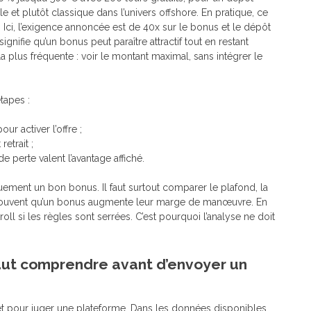
e et plutôt classique dans l’univers offshore. En pratique, ce
 Ici, l’exigence annoncée est de 40x sur le bonus et le dépôt
gnifie qu’un bonus peut paraître attractif tout en restant
ur la plus fréquente : voir le montant maximal, sans intégrer le
tapes :
r activer l’offre ;
retrait ;
de perte valent l’avantage affiché.
ement un bon bonus. Il faut surtout comparer le plafond, la
nent souvent qu’un bonus augmente leur marge de manœuvre. En
kroll si les règles sont serrées. C’est pourquoi l’analyse ne doit
 faut comprendre avant d’envoyer un
ret pour juger une plateforme. Dans les données disponibles,