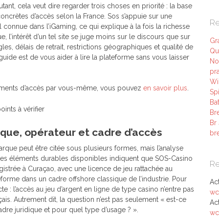
nt, cela veut dire regarder trois choses en priorité : la base
concrètes d’accès selon la France. Sos s’appuie sur une
Re
 connue dans l’iGaming, ce qui explique à la fois la richesse
e, l’intérêt d’un tel site se juge moins sur le discours que sur
Gr
les, délais de retrait, restrictions géographiques et qualité de
Qu
uide est de vous aider à lire la plateforme sans vous laisser
No
pra
Wi
s éléments d’accès par vous-même, vous pouvez
en savoir plus
.
Sp
Ba
Br
Br
rque, opérateur et cadre d’accès
br
marque peut être citée sous plusieurs formes, mais l’analyse
e. Les éléments durables disponibles indiquent que SOS-Casino
R
istrée à Curaçao, avec une licence de jeu rattachée au
orme dans un cadre offshore classique de l’industrie. Pour
Ac
e : l’accès au jeu d’argent en ligne de type casino n’entre pas
wc
ais. Autrement dit, la question n’est pas seulement « est-ce
Ac
adre juridique et pour quel type d’usage ? ».
wc