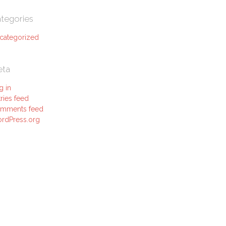
tegories
categorized
eta
g in
ries feed
mments feed
rdPress.org